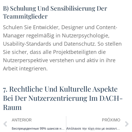
B) Schulung Und Sensibilisierung Der
Teammitglieder
Schulen Sie Entwickler, Designer und Content-
Manager regelmäßig in Nutzerpsychologie,
Usability-Standards und Datenschutz. So stellen
Sie sicher, dass alle Projektbeteiligten die
Nutzerperspektive verstehen und aktiv in ihre
Arbeit integrieren.
7. Rechtliche Und Kulturelle Aspekte
Bei Der Nutzerzentrierung Im DACH-
Raum
ANTERIOR
PRÓXIMO
Беспрецедентные 99% шансов на крупный выигрыш – попробуй Plinko casino от провайдера BGaming и получи возможность сорвать куш до x1000 с настраиваемым уровнем риска и линиями выплат, где каждый бросок становится шансом на джекпот.
Απόλαυσε την τύχη σου με εκατοντάδες παρόχους στο vincispin gr, με VIP ανταμοιβές για ατελείωτη δράση