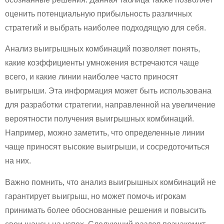
оценить потенциальную прибыльность различных
стратегий и выбрать наиболее подходящую для себя.
Анализ выигрышных комбинаций позволяет понять,
какие коэффициенты умножения встречаются чаще
всего, и какие линии наиболее часто приносят
выигрыши. Эта информация может быть использована
для разработки стратегии, направленной на увеличение
вероятности получения выигрышных комбинаций.
Например, можно заметить, что определенные линии
чаще приносят высокие выигрыши, и сосредоточиться
на них.
Важно помнить, что анализ выигрышных комбинаций не
гарантирует выигрыш, но может помочь игрокам
принимать более обоснованные решения и повысить