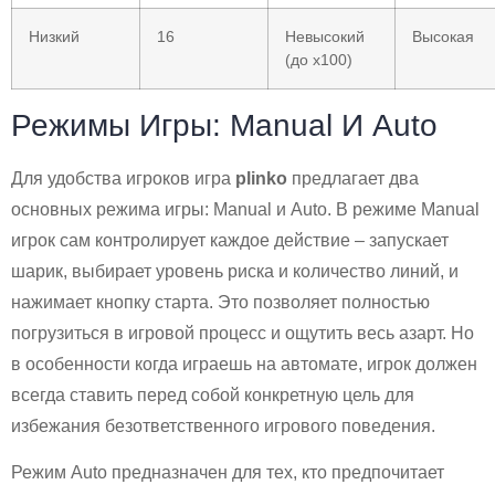
Низкий
16
Невысокий
Высокая
(до x100)
Режимы Игры: Manual И Auto
Для удобства игроков игра
plinko
предлагает два
основных режима игры: Manual и Auto. В режиме Manual
игрок сам контролирует каждое действие – запускает
шарик, выбирает уровень риска и количество линий, и
нажимает кнопку старта. Это позволяет полностью
погрузиться в игровой процесс и ощутить весь азарт. Но
в особенности когда играешь на автомате, игрок должен
всегда ставить перед собой конкретную цель для
избежания безответственного игрового поведения.
Режим Auto предназначен для тех, кто предпочитает