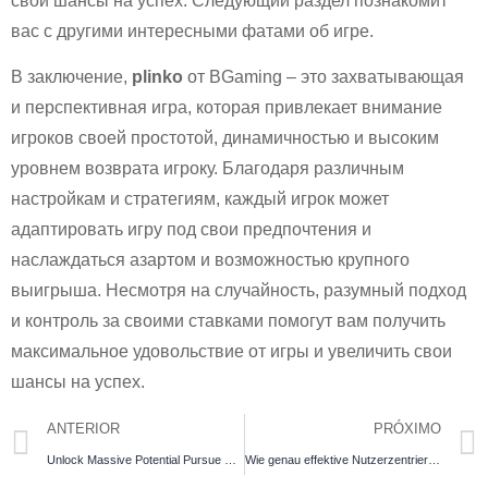
свои шансы на успех. Следующий раздел познакомит
вас с другими интересными фатами об игре.
В заключение,
plinko
от BGaming – это захватывающая
и перспективная игра, которая привлекает внимание
игроков своей простотой, динамичностью и высоким
уровнем возврата игроку. Благодаря различным
настройкам и стратегиям, каждый игрок может
адаптировать игру под свои предпочтения и
наслаждаться азартом и возможностью крупного
выигрыша. Несмотря на случайность, разумный подход
и контроль за своими ставками помогут вам получить
максимальное удовольствие от игры и увеличить свои
шансы на успех.
ANTERIOR
PRÓXIMO
Unlock Massive Potential Pursue Plinko online with a 99% RTP and up to 1000x multipliers.
Wie genau effektive Nutzerzentrierte Designs bei der Website-Optimierung umgesetzt werden: Ein detaillierter Leitfaden