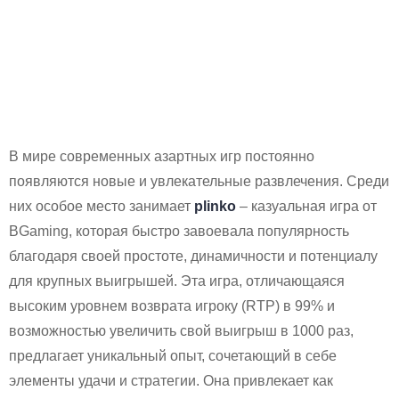
Покорить Plinko От
BGaming С RTP 99% И
Лимитом Выигрыша В
1000 Раз?
В мире современных азартных игр постоянно
появляются новые и увлекательные развлечения. Среди
них особое место занимает
plinko
– казуальная игра от
BGaming, которая быстро завоевала популярность
благодаря своей простоте, динамичности и потенциалу
для крупных выигрышей. Эта игра, отличающаяся
высоким уровнем возврата игроку (RTP) в 99% и
возможностью увеличить свой выигрыш в 1000 раз,
предлагает уникальный опыт, сочетающий в себе
элементы удачи и стратегии. Она привлекает как