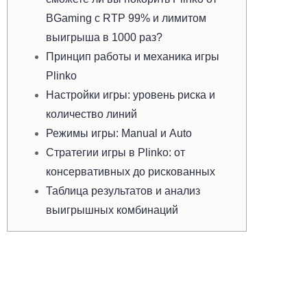
BGaming с RTP 99% и лимитом
выигрыша в 1000 раз?
Принцип работы и механика игры
Plinko
Настройки игры: уровень риска и
количество линий
Режимы игры: Manual и Auto
Стратегии игры в Plinko: от
консервативных до рискованных
Таблица результатов и анализ
выигрышных комбинаций
Приготовьтесь К Падению
Удачи: Сможете Ли Вы