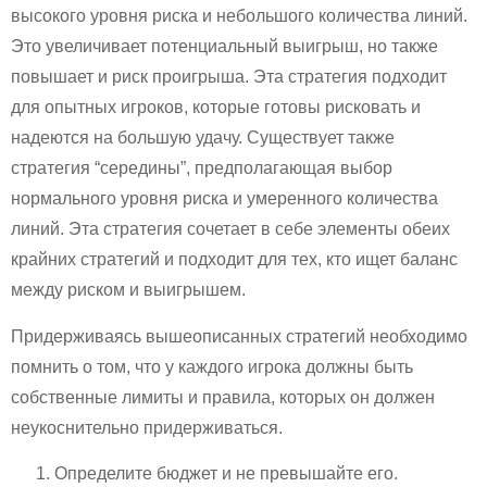
высокого уровня риска и небольшого количества линий.
Это увеличивает потенциальный выигрыш, но также
повышает и риск проигрыша. Эта стратегия подходит
для опытных игроков, которые готовы рисковать и
надеются на большую удачу. Существует также
стратегия “середины”, предполагающая выбор
нормального уровня риска и умеренного количества
линий. Эта стратегия сочетает в себе элементы обеих
крайних стратегий и подходит для тех, кто ищет баланс
между риском и выигрышем.
Придерживаясь вышеописанных стратегий необходимо
помнить о том, что у каждого игрока должны быть
собственные лимиты и правила, которых он должен
неукоснительно придерживаться.
Определите бюджет и не превышайте его.