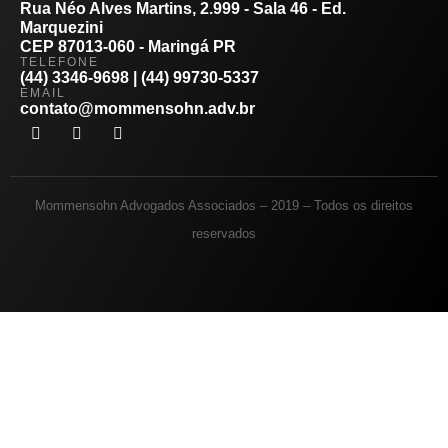
Rua Néo Alves Martins, 2.999 - Sala 46 - Ed.
Marquezini
CEP 87013-060 - Maringá PR
TELEFONE
(44) 3346-9698 | (44) 99730-5337
EMAIL
contato@mommensohn.adv.br
Mommensohn Advogados Associados – 2019 – Todos os direitos
reservados