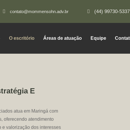
(44) 99730-5337
contato@mommensohn.adv.br
o
O escritório
Áreas de atuação
Equipe
Conta
tratégia E
iados atua em Maringá com
as, oferecendo atendimento
 e valorização dos interesses