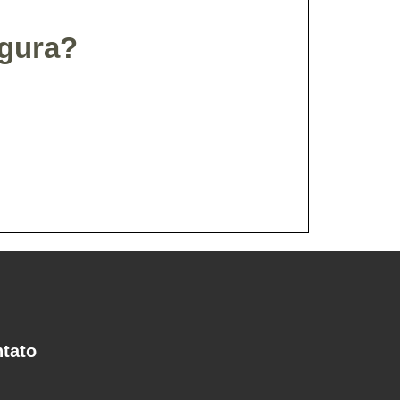
egura?
tato