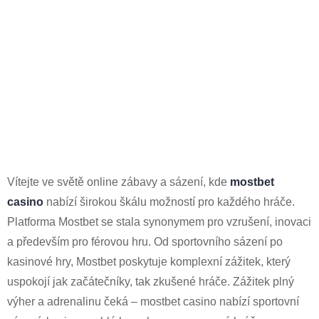
Casino Nabízí Sportovní
Sázení, Kasino, Rychlé Hry
A Bonusy Pro Nové Hráče S
Moderními Platebními
Možnostmi A Non-Stop
Asistencí.
Vítejte ve světě online zábavy a sázení, kde
mostbet
casino
nabízí širokou škálu možností pro každého hráče.
Platforma Mostbet se stala synonymem pro vzrušení, inovaci
a především pro férovou hru. Od sportovního sázení po
kasinové hry, Mostbet poskytuje komplexní zážitek, který
uspokojí jak začátečníky, tak zkušené hráče. Zážitek plný
výher a adrenalinu čeká – mostbet casino nabízí sportovní