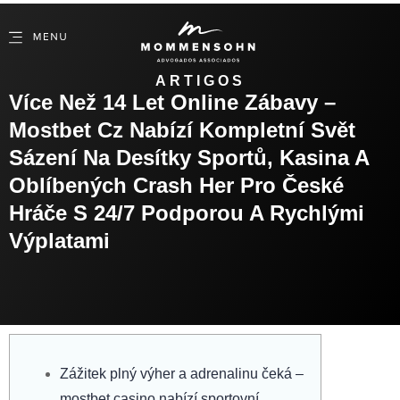
ARTIGOS
Více Než 14 Let Online Zábavy –
Mostbet Cz Nabízí Kompletní Svět
Sázení Na Desítky Sportů, Kasina A
Oblíbených Crash Her Pro České
Hráče S 24/7 Podporou A Rychlými
Výplatami
Zážitek plný výher a adrenalinu čeká –
mostbet casino nabízí sportovní