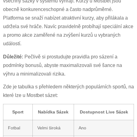
všechny sázky v systému vyhrají. Kurzy u Mostbet jsou
obecně konkurenceschopné a často nadprůměrné.
Platforma se snaží nabízet atraktivní kurzy, aby přilákala a
udržela své hráče. Navíc pravidelně probíhají speciální akce
a promo akce zaměřené na zvýšení kurzů u vybraných
událostí.
Důležité:
Pečlivě si prostudujte pravidla pro sázení a
podmínky bonusů, abyste maximalizovali své šance na
výhru a minimalizovali rizika.
Zde je tabulka s přehledem některých populárních sportů, na
které lze u Mostbet sázet:
Sport
Nabídka Sázek
Dostupnost Live Sázek
Fotbal
Velmi široká
Ano