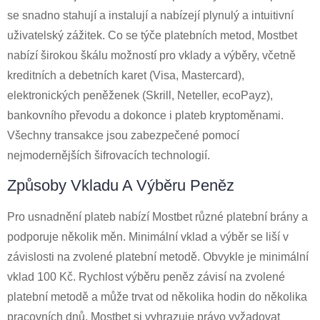
se snadno stahují a instalují a nabízejí plynulý a intuitivní
uživatelský zážitek. Co se týče platebních metod, Mostbet
nabízí širokou škálu možností pro vklady a výběry, včetně
kreditních a debetních karet (Visa, Mastercard),
elektronických peněženek (Skrill, Neteller, ecoPayz),
bankovního převodu a dokonce i plateb kryptoměnami.
Všechny transakce jsou zabezpečené pomocí
nejmodernějších šifrovacích technologií.
Způsoby Vkladu A Výběru Peněz
Pro usnadnění plateb nabízí Mostbet různé platební brány a
podporuje několik měn. Minimální vklad a výběr se liší v
závislosti na zvolené platební metodě. Obvykle je minimální
vklad 100 Kč. Rychlost výběru peněz závisí na zvolené
platební metodě a může trvat od několika hodin do několika
pracovních dnů. Mostbet si vyhrazuje právo vyžadovat