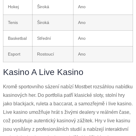
Hokej
Široká
Ano
Tenis
Široká
Ano
Basketbal
Střední
Ano
Esport
Rostoucí
Ano
Kasino A Live Kasino
Kromě sportovního sázení nabízí Mostbet rozsáhlou nabídku
kasinových her. Do portfolia patří klasické sloty, stolní hry
jako blackjack, ruleta a baccarat, a samozřejmě i live kasino.
Live kasino umožňuje hrát s živými dealery v reálném čase,
což poskytuje autentický kasinový zážitek. Hry v live kasinu
jsou vysílány z profesionálních studií a nabízejí interaktivní