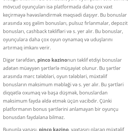
mövcud oyunçuları isə platformada daha çox vaxt
keçirməyə həvəsləndirmək məqsədi daşıyır. Bu bonuslar
arasında xoş gəlim bonusları, pulsuz fırlanmalar, depozit
bonusları, cashback təklifləri və s. yer alır. Bu bonuslar,
oyunçulara daha çox oyun oynamaq və uduşlarını
artırmaq imkanı verir.
Digər tərəfdən,
pinco kazino
nun təklif etdiyi bonuslar
adətən müəyyən şərtlərlə müşayiət olunur. Bu şərtlər
arasında mərc tələbləri, oyun tələbləri, müxtəlif
bonusların maksimum məbləği və s. yer alır. Bu şərtləri
diqqətlə oxumaq və başa düşmək, bonuslardan
maksimum fayda əldə etmək üçün vacibdir. Çünki
platformanın bonus şərtlərini anlamayan bir oyunçu
bonusdan faydalana bilməz.
Bununla yanaşı,
pinco kazino
, vaxtaşırı olaraq müxtəlif