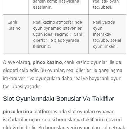
şansın kombinasiyasına
realistik oyun
əsaslanır.
təcrübəsi.
Canlı
Real kazino atmosferində
Real vaxtda
Kazino
oyun oynamaq istəyənlər
oyun,
üçün ideal seçimdir. Canlı
interaktiv
dilerlər ilə əlaqə yarada
təcrübə, sosial
bilirsiniz.
oyun imkanı.
Əlavə olaraq,
pinco kazino
, canlı kazino oyunları ilə də
diqqəti cəlb edir. Bu oyunlar, real dilerlər ilə qarşılaşma
imkanı verir və oyunçulara daha real və həyəcanlı oyun
təcrübəsi yaşadır.
Slot Oyunlarındakı Bonuslar Və Təkliflər
pinco kazino
platformasında slot oyunları oynayan
istifadəçilər üçün xüsusi bonuslar və təkliflərin mövcud
olduğu bildirilir. Bu bonuslar, yeni oyunçuları cəlb etmək,