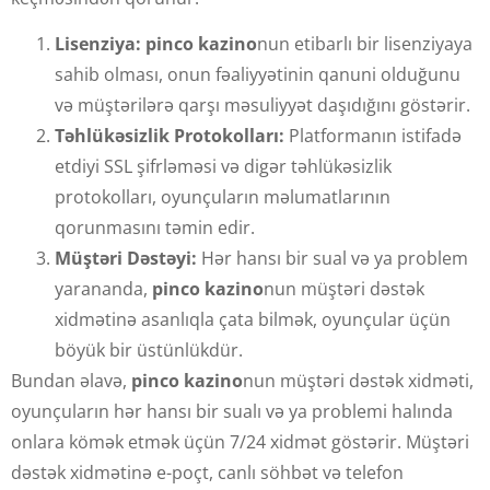
Lisenziya:
pinco kazino
nun etibarlı bir lisenziyaya
sahib olması, onun fəaliyyətinin qanuni olduğunu
və müştərilərə qarşı məsuliyyət daşıdığını göstərir.
Təhlükəsizlik Protokolları:
Platformanın istifadə
etdiyi SSL şifrləməsi və digər təhlükəsizlik
protokolları, oyunçuların məlumatlarının
qorunmasını təmin edir.
Müştəri Dəstəyi:
Hər hansı bir sual və ya problem
yarananda,
pinco kazino
nun müştəri dəstək
xidmətinə asanlıqla çata bilmək, oyunçular üçün
böyük bir üstünlükdür.
Bundan əlavə,
pinco kazino
nun müştəri dəstək xidməti,
oyunçuların hər hansı bir sualı və ya problemi halında
onlara kömək etmək üçün 7/24 xidmət göstərir. Müştəri
dəstək xidmətinə e-poçt, canlı söhbət və telefon