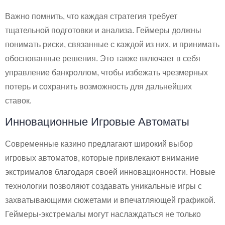
Важно помнить, что каждая стратегия требует
тщательной подготовки и анализа. Геймеры должны
понимать риски, связанные с каждой из них, и принимать
обоснованные решения. Это также включает в себя
управление банкроллом, чтобы избежать чрезмерных
потерь и сохранить возможность для дальнейших
ставок.
Инновационные Игровые Автоматы
Современные казино предлагают широкий выбор
игровых автоматов, которые привлекают внимание
экстрималов благодаря своей инновационности. Новые
технологии позволяют создавать уникальные игры с
захватывающими сюжетами и впечатляющей графикой.
Геймеры-экстремалы могут наслаждаться не только