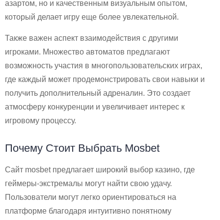
азартом, но и качественным визуальным опытом,
который делает игру еще более увлекательной.
Также важен аспект взаимодействия с другими
игроками. Множество автоматов предлагают
возможность участия в многопользовательских играх,
где каждый может продемонстрировать свои навыки и
получить дополнительный адреналин. Это создает
атмосферу конкуренции и увеличивает интерес к
игровому процессу.
Почему Стоит Выбрать Mosbet
Сайт mosbet предлагает широкий выбор казино, где
геймеры-экстремалы могут найти свою удачу.
Пользователи могут легко ориентироваться на
платформе благодаря интуитивно понятному