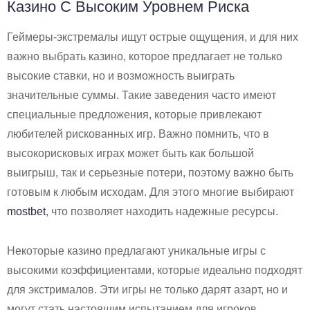
Казино С Высоким Уровнем Риска
Геймеры-экстремалы ищут острые ощущения, и для них
важно выбрать казино, которое предлагает не только
высокие ставки, но и возможность выиграть
значительные суммы. Такие заведения часто имеют
специальные предложения, которые привлекают
любителей рискованных игр. Важно помнить, что в
высокорисковых играх может быть как большой
выигрыш, так и серьезные потери, поэтому важно быть
готовым к любым исходам. Для этого многие выбирают
mostbet
, что позволяет находить надежные ресурсы.
Некоторые казино предлагают уникальные игры с
высокими коэффициентами, которые идеально подходят
для экстрималов. Эти игры не только дарят азарт, но и
могут стать настоящим испытанием для игроков.