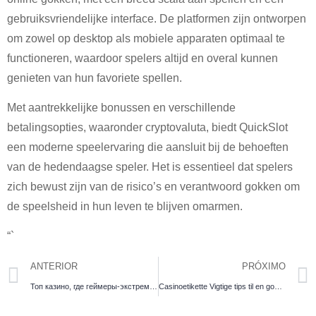
gebruiksvriendelijke interface. De platformen zijn ontworpen
om zowel op desktop als mobiele apparaten optimaal te
functioneren, waardoor spelers altijd en overal kunnen
genieten van hun favoriete spellen.
Met aantrekkelijke bonussen en verschillende
betalingsopties, waaronder cryptovaluta, biedt QuickSlot
een moderne speelervaring die aansluit bij de behoeften
van de hedendaagse speler. Het is essentieel dat spelers
zich bewust zijn van de risico’s en verantwoord gokken om
de speelsheid in hun leven te blijven omarmen.
“`
ANTERIOR
PRÓXIMO
Топ казино, где геймеры-экстремалы находят удачу с mosbet
Casinoetikette Vigtige tips til en god oplevelse