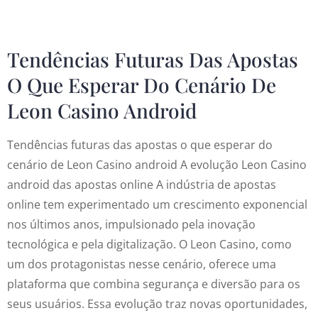
Tag:
Leon Android
Tendências Futuras Das Apostas
O Que Esperar Do Cenário De
Leon Casino Android
Tendências futuras das apostas o que esperar do
cenário de Leon Casino android A evolução Leon Casino
android das apostas online A indústria de apostas
online tem experimentado um crescimento exponencial
nos últimos anos, impulsionado pela inovação
tecnológica e pela digitalização. O Leon Casino, como
um dos protagonistas nesse cenário, oferece uma
plataforma que combina segurança e diversão para os
seus usuários. Essa evolução traz novas oportunidades,