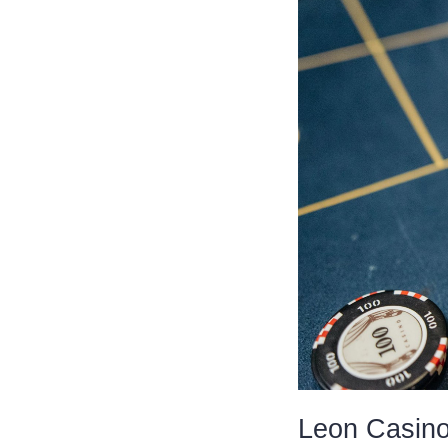
Leon Casino