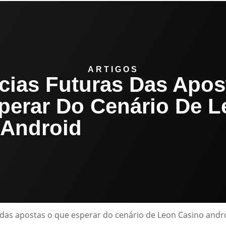
ARTIGOS
cias Futuras Das Apos
perar Do Cenário De L
 Android
 das apostas o que esperar do cenário de Leon Casino andr