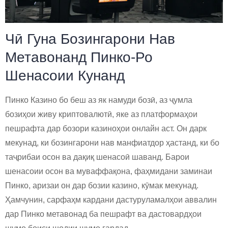
Чӣ Гуна Бозингарони Нав
Метавонанд Пинко-Ро
Шенасоии Кунанд
Пинко Казино бо беш аз як намуди бозӣ, аз ҷумла
бозиҳои живу криптовалютӣ, яке аз платформаҳои
пешрафта дар бозори казиноҳои онлайн аст. Он дарк
мекунад, ки бозингарони нав манфиатдор ҳастанд, ки бо
таҷрибаи осон ва дақиқ шенасоӣ шаванд. Барои
шенасоии осон ва муваффақона, фаҳмидани заминаи
Пинко, аризаи он дар бозии казино, кӯмак мекунад.
Ҳамчунин, сарфаҳм кардани дастуруламалҳои аввалин
дар Пинко метавонад ба пешрафт ва дастовардҳои