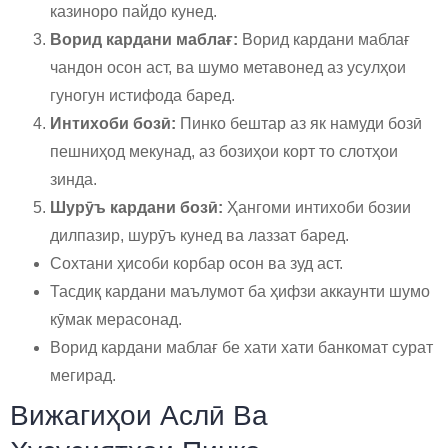
казиноро пайдо кунед.
Ворид кардани маблағ:
Ворид кардани маблағ
чандон осон аст, ва шумо метавонед аз усулҳои
гуногун истифода баред.
Интихоби бозӣ:
Пинко бештар аз як намуди бозӣ
пешниҳод мекунад, аз бозиҳои корт то слотҳои
зинда.
Шурӯъ кардани бозӣ:
Ҳангоми интихоби бозии
дилпазир, шурӯъ кунед ва лаззат баред.
Сохтани ҳисоби корбар осон ва зуд аст.
Тасдиқ кардани маълумот ба ҳифзи аккаунти шумо
кӯмак мерасонад.
Ворид кардани маблағ бе хати хати банкомат сурат
мегирад.
Вижагиҳои Аслӣ Ва