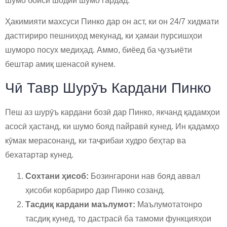
шумо боиси шодии шумо гардад.
Ҳакимияти махсуси Пинко дар он аст, ки он 24/7 хидмати
дастгириро пешниҳод мекунад, ки ҳамаи пурсишҳои
шуморо посух медиҳад. Аммо, биёед ба ҷузъиёти
бештар амиқ шенасоӣ кунем.
Чӣ Тавр Шурӯъ Кардани Пинко
Пеш аз шурӯъ кардани бозӣ дар Пинко, якчанд қадамҳои
асосӣ ҳастанд, ки шумо бояд пайравӣ кунед. Ин қадамҳо
кӯмак мерасонанд, ки таҷрибаи худро беҳтар ва
бехатартар кунед.
Сохтани ҳисоб:
Бозингарони нав бояд аввал
ҳисоби корбариро дар Пинко созанд.
Тасдиқ кардани маълумот:
Маълумотатонро
тасдиқ кунед, то дастрасӣ ба тамоми функцияҳои