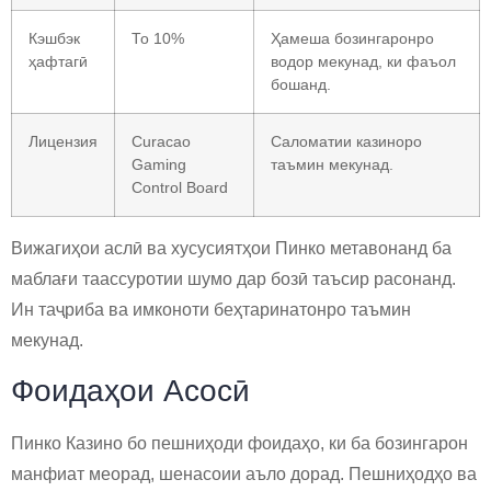
Кэшбэк
То 10%
Ҳамеша бозингаронро
ҳафтагӣ
водор мекунад, ки фаъол
бошанд.
Лицензия
Curacao
Саломатии казиноро
Gaming
таъмин мекунад.
Control Board
Вижагиҳои аслӣ ва хусусиятҳои Пинко метавонанд ба
маблағи таассуротии шумо дар бозӣ таъсир расонанд.
Ин таҷриба ва имконоти беҳтаринатонро таъмин
мекунад.
Фоидаҳои Асосӣ
Пинко Казино бо пешниҳоди фоидаҳо, ки ба бозингарон
манфиат меорад, шенасоии аъло дорад. Пешниҳодҳо ва