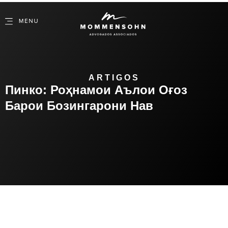
ARTIGOS
Пинко: Роҳнамои Аълои Оғоз
Барои Бозингарони Нав