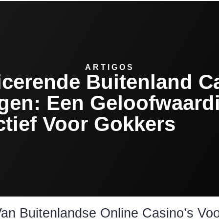
ARTIGOS
ficerende Buitenland C
ngen: Een Geloofwaard
tief Voor Gokkers
an Buitenlandse Online Casino’s Voo