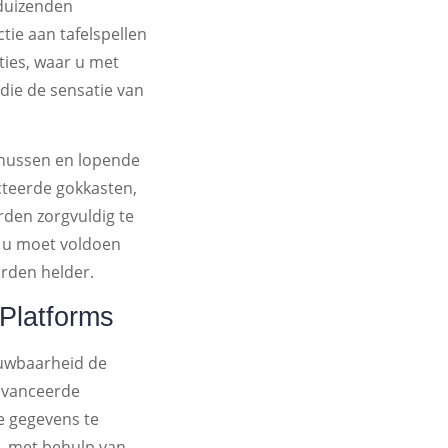
 duizenden
tie aan tafelspellen
cties, waar u met
die de sensatie van
nussen en lopende
cteerde gokkasten,
rden zorgvuldig te
n u moet voldoen
rden helder.
Platforms
ouwbaarheid de
eavanceerde
le gegevens te
n, met behulp van