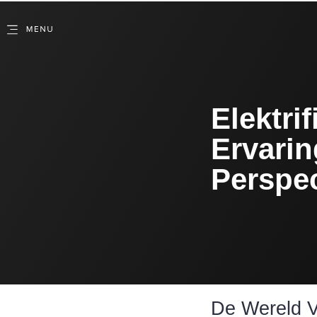
Elektri
Ervari
Perspec
De Wereld V