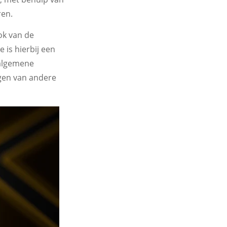
ren.
ok van de
 is hierbij een
 algemene
ngen van andere