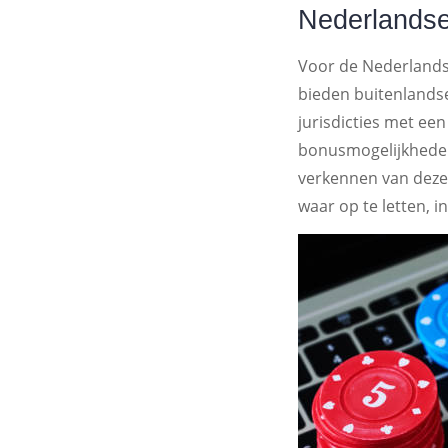
Nederlandse
Voor de Nederlands
bieden buitenlandse
jurisdicties met ee
bonusmogelijkheden 
verkennen van deze 
waar op te letten, i