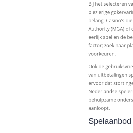
Bij het selecteren v
plezierige gokervar
belang. Casino’s di
Authority (MGA) of
eerlijk spel en de 
factor; zoek naar p
voorkeuren.
Ook de gebruiksvrie
van uitbetalingen s
ervoor dat stortin
Nederlandse spelers
behulpzame onderst
aanloopt.
Spelaanbod 