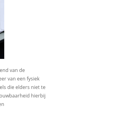
rend van de
eer van een fysiek
ls die elders niet te
trouwbaarheid hierbij
en