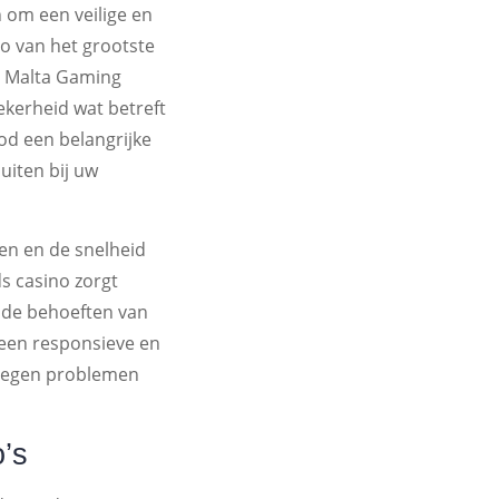
n om een veilige en
no van het grootste
e Malta Gaming
kerheid wat betreft
od een belangrijke
uiten bij uw
en en de snelheid
ds casino zorgt
 de behoeften van
; een responsieve en
 tegen problemen
’s