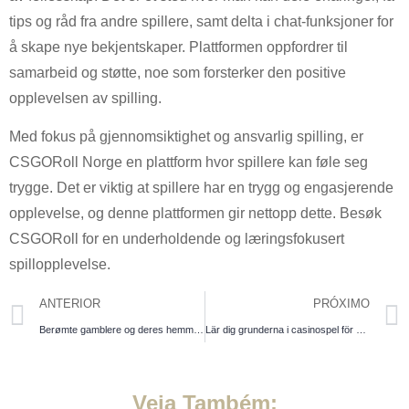
tips og råd fra andre spillere, samt delta i chat-funksjoner for
å skape nye bekjentskaper. Plattformen oppfordrer til
samarbeid og støtte, noe som forsterker den positive
opplevelsen av spilling.
Med fokus på gjennomsiktighet og ansvarlig spilling, er
CSGORoll Norge en plattform hvor spillere kan føle seg
trygge. Det er viktig at spillere har en trygg og engasjerende
opplevelse, og denne plattformen gir nettopp dette. Besøk
CSGORoll for en underholdende og læringsfokusert
spillopplevelse.
ANTERIOR
PRÓXIMO
Berømte gamblere og deres hemmeligheder afsløret
Lär dig grunderna i casinospel för nybörjare
Veja Também: