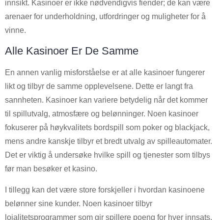
innsikt. Kasinoer er ikke nødvendigvis fiender; de kan være
arenaer for underholdning, utfordringer og muligheter for å
vinne.
Alle Kasinoer Er De Samme
En annen vanlig misforståelse er at alle kasinoer fungerer
likt og tilbyr de samme opplevelsene. Dette er langt fra
sannheten. Kasinoer kan variere betydelig når det kommer
til spillutvalg, atmosfære og belønninger. Noen kasinoer
fokuserer på høykvalitets bordspill som poker og blackjack,
mens andre kanskje tilbyr et bredt utvalg av spilleautomater.
Det er viktig å undersøke hvilke spill og tjenester som tilbys
før man besøker et kasino.
I tillegg kan det være store forskjeller i hvordan kasinoene
belønner sine kunder. Noen kasinoer tilbyr
lojalitetsprogrammer som gir spillere poeng for hver innsats,