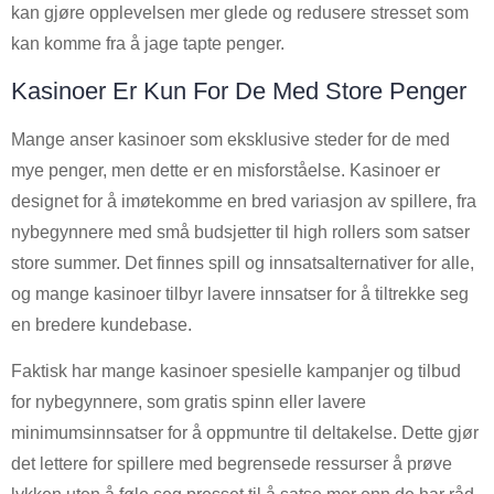
kan gjøre opplevelsen mer glede og redusere stresset som
kan komme fra å jage tapte penger.
Kasinoer Er Kun For De Med Store Penger
Mange anser kasinoer som eksklusive steder for de med
mye penger, men dette er en misforståelse. Kasinoer er
designet for å imøtekomme en bred variasjon av spillere, fra
nybegynnere med små budsjetter til high rollers som satser
store summer. Det finnes spill og innsatsalternativer for alle,
og mange kasinoer tilbyr lavere innsatser for å tiltrekke seg
en bredere kundebase.
Faktisk har mange kasinoer spesielle kampanjer og tilbud
for nybegynnere, som gratis spinn eller lavere
minimumsinnsatser for å oppmuntre til deltakelse. Dette gjør
det lettere for spillere med begrensede ressurser å prøve