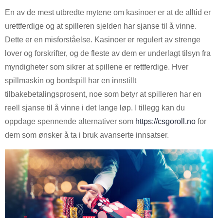
En av de mest utbredte mytene om kasinoer er at de alltid er
urettferdige og at spilleren sjelden har sjanse til å vinne.
Dette er en misforståelse. Kasinoer er regulert av strenge
lover og forskrifter, og de fleste av dem er underlagt tilsyn fra
myndigheter som sikrer at spillene er rettferdige. Hver
spillmaskin og bordspill har en innstillt
tilbakebetalingsprosent, noe som betyr at spilleren har en
reell sjanse til å vinne i det lange løp. I tillegg kan du
oppdage spennende alternativer som
https://csgoroll.no
for
dem som ønsker å ta i bruk avanserte innsatser.