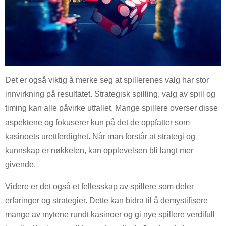
Det er også viktig å merke seg at spillerenes valg har stor
innvirkning på resultatet. Strategisk spilling, valg av spill og
timing kan alle påvirke utfallet. Mange spillere overser disse
aspektene og fokuserer kun på det de oppfatter som
kasinoets urettferdighet. Når man forstår at strategi og
kunnskap er nøkkelen, kan opplevelsen bli langt mer
givende.
Videre er det også et fellesskap av spillere som deler
erfaringer og strategier. Dette kan bidra til å demystifisere
mange av mytene rundt kasinoer og gi nye spillere verdifull