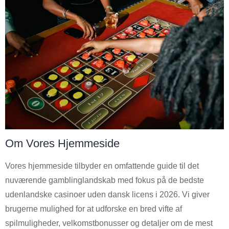
Om Vores Hjemmeside
Vores hjemmeside tilbyder en omfattende guide til det
nuværende gamblinglandskab med fokus på de bedste
udenlandske casinoer uden dansk licens i 2026. Vi giver
brugerne mulighed for at udforske en bred vifte af
spilmuligheder, velkomstbonusser og detaljer om de mest