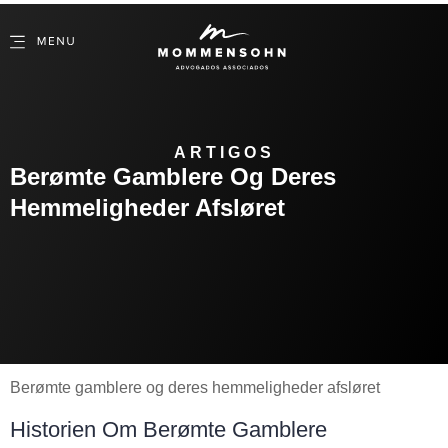
ARTIGOS
Berømte Gamblere Og Deres
Hemmeligheder Afsløret
Berømte gamblere og deres hemmeligheder afsløret
Historien Om Berømte Gamblere