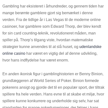
Gambling har eksisteret i århundreder, og gennem tiden har
mange berømte gamblere gjort sig bemærket i denne
verden. Fra de tidlige år i Las Vegas til de moderne online
casinoer, har gamblere som Edward Thorp, der blev kendt
for sin card counting-teknik, revolutioneret måden, man
spiller på. Thorp’s tilgang viste, hvordan matematiske
strategier kunne anvendes til at slå huset, og
udenlandske
online casino
har været en vigtig del af denne udvikling,
hvor hans indflydelse har været enorm.
En anden ikonisk figur i gamblinghistorien er Benny Binion,
grundlæggeren af World Series of Poker. Binion formede
pokerens ansigt og gjorde det til en populær sport, der tiltrak
spillere fra hele verden. Hans evne til at skabe et miljø, hvor
spillere kunne konkurrere og underholde sig selv, har sat
standarden for mange pokerturneringer, der følger i hans