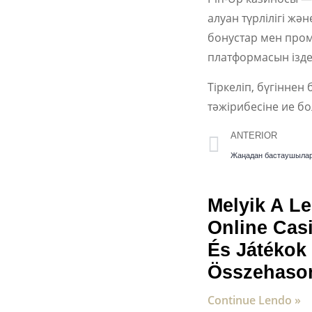
алуан түрлілігі ж
бонустар мен пром
платформасын іздесе
Тіркеліп, бүгіннен
тәжірибесіне ие бо
ANTERIOR
Melyik A L
Online Cas
És Játékok
Összehason
Continue Lendo »