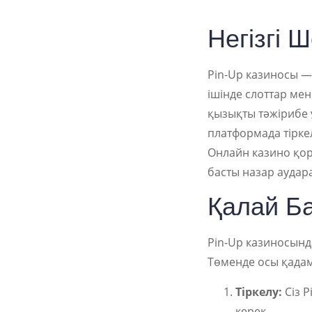
Негізгі 
Pin-Up казиносы —
ішінде слоттар ме
қызықты тәжірибе 
платформада тірке
Онлайн казино қор
басты назар аудар
Қалай Ба
Pin-Up казиносынд
Төменде осы қадам
Тіркелу:
Сіз P
керек.