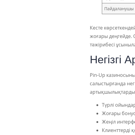
Пайдаланушы 
Кесте көрсеткенде
жоғары деңгейде. 
тәжірибесі ұсыныл
Негізгі 
Pin-Up казиносын
салыстырғанда неге
артықшылықтарды
Түрлі ойындар
Жоғары бонус
Жеңіл интерф
Клиенттерді қ