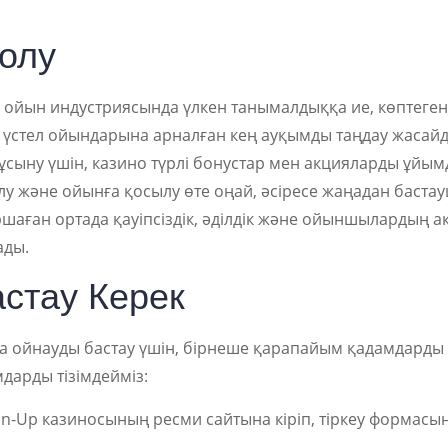
Шолу
 ойын индустриясында үлкен танымалдыққа ие, көптеге
н үстел ойындарына арналған кең ауқымды таңдау жаса
ұсыну үшін, казино түрлі бонустар мен акцияларды ұйым
лу және ойынға қосылу өте оңай, әсіресе жаңадан баста
шаған ортада қауіпсіздік, әділдік және ойыншылардың 
ады.
стау Керек
а ойнауды бастау үшін, бірнеше қарапайым қадамдарды
дарды тізімдейміз:
in-Up казиносының ресми сайтына кіріп, тіркеу формас