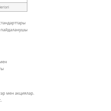
егізгі
 стандарттары
ы пайдаланушы
рмен
ты
тар мен акциялар.
.