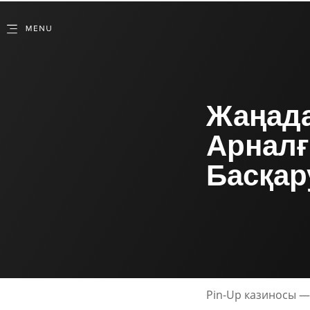
Жаңад
Арналғ
Басқар
Pin-Up казиносы —