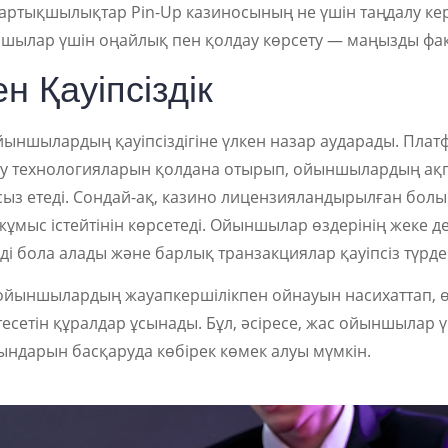
артықшылықтар Pin-Up казиносының не үшін таңдалу кер
шылар үшін оңайлық пен қолдау көрсету — маңызды фак
н Қауіпсіздік
йыншылардың қауіпсіздігіне үлкен назар аударады. Плат
ау технологияларын қолдана отырып, ойыншылардың ақ
ыз етеді. Сондай-ақ, казино лицензияландырылған болы
ұмыс істейтінін көрсетеді. Ойыншылар өздерінің жеке де
імді бола алады және барлық транзакциялар қауіпсіз түрде 
ойыншылардың жауапкершілікпен ойнауын насихаттап, ө
тесетін құралдар ұсынады. Бұл, әсіресе, жас ойыншылар 
йындарын басқаруда көбірек көмек алуы мүмкін.