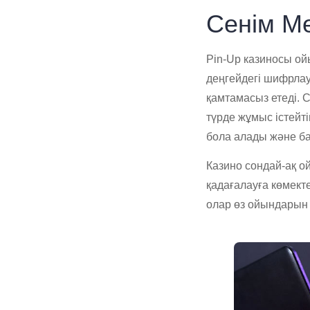
Сенім Ме
Pin-Up казиносы ой
деңгейдегі шифрла
қамтамасыз етеді. 
түрде жұмыс істейті
бола алады және бар
Казино сондай-ақ о
қадағалауға көмект
олар өз ойындарын 