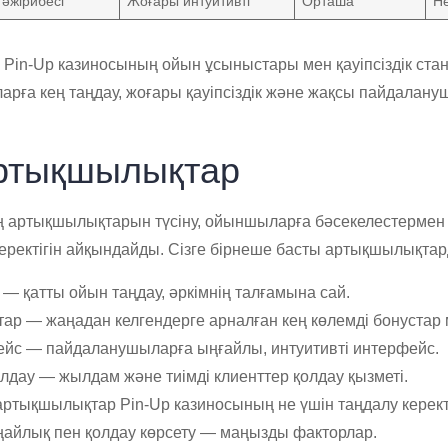
әжірибесі
Жоғары интуитивті
Орташа
Не
, Pin-Up казиносының ойын ұсыныстары мен қауіпсіздік ст
рға кең таңдау, жоғары қауіпсіздік және жақсы пайдалану
Артықшылықтар
ң артықшылықтарын түсіну, ойыншыларға бәсекелестермен
керектігін айқындайды. Сізге бірнеше басты артықшылықта
 — қатты ойын таңдау, әркімнің талғамына сай.
ар — жаңадан келгендерге арналған кең көлемді бонустар 
йс — пайдаланушыларға ыңғайлы, интуитивті интерфейс.
олдау — жылдам және тиімді клиенттер қолдау қызметі.
ртықшылықтар Pin-Up казиносының не үшін таңдалу керект
айлық пен қолдау көрсету — маңызды факторлар.