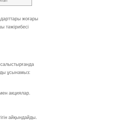
гізгі
андарттары жоғары
шы тәжірибесі
 салыстырғанда
рды ұсынамыз:
мен акциялар.
ігін айқындайды.