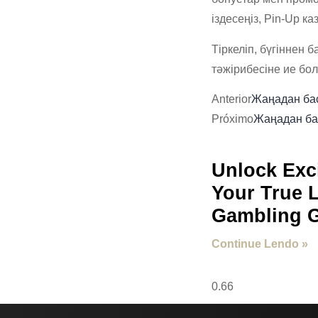
іздесеңіз, Pin-Up ка
Тіркеліп, бүгіннен 
тәжірибесіне ие бо
Anterior
Жаңадан бас
Próximo
Жаңадан ба
Unlock Exc
Your True 
Gambling 
Continue Lendo »