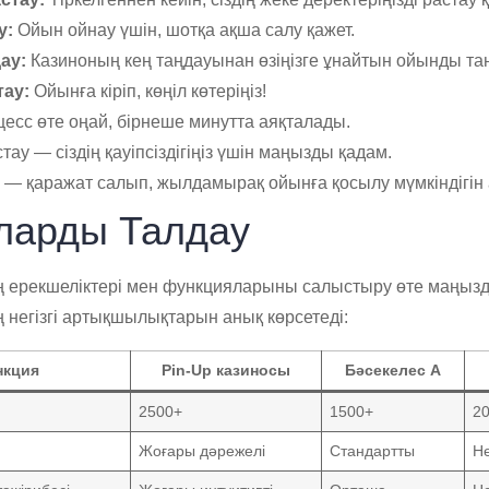
у:
Ойын ойнау үшін, шотқа ақша салу қажет.
ау:
Казиноның кең таңдауынан өзіңізге ұнайтын ойынды та
ау:
Ойынға кіріп, көңіл көтеріңіз!
цесс өте оңай, бірнеше минутта аяқталады.
тау — сіздің қауіпсіздігіңіз үшін маңызды қадам.
 — қаражат салып, жылдамырақ ойынға қосылу мүмкіндігін 
ларды Талдау
 ерекшеліктері мен функцияларыны салыстыру өте маңызды
 негізгі артықшылықтарын анық көрсетеді:
нкция
Pin-Up казиносы
Бәсекелес A
2500+
1500+
2
Жоғары дәрежелі
Стандартты
Не