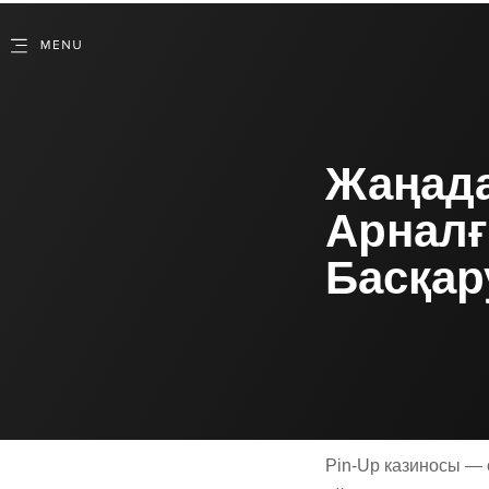
Жаңад
Арналғ
Басқар
Pin-Up казиносы —