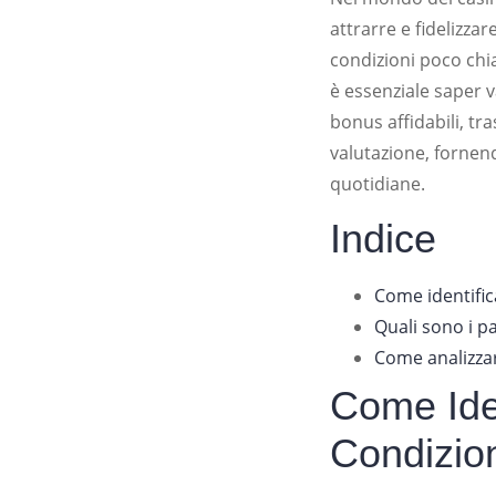
attrarre e fidelizza
condizioni poco chia
è essenziale saper v
bonus affidabili, tra
valutazione, fornend
quotidiane.
Indice
Come identific
Quali sono i p
Come analizzar
Come Iden
Condizion