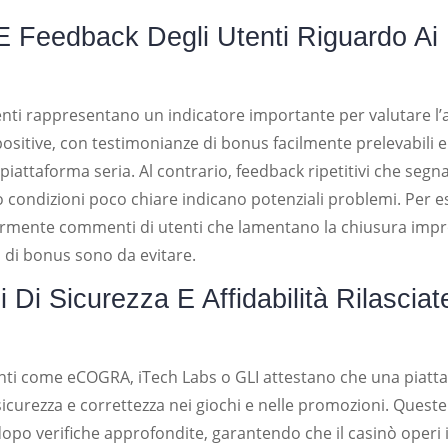
E Feedback Degli Utenti Riguardo Ai
enti rappresentano un indicatore importante per valutare l’af
ositive, con testimonianze di bonus facilmente prelevabili 
piattaforma seria. Al contrario, feedback ripetitivi che segna
o condizioni poco chiare indicano potenziali problemi. Per 
armente commenti di utenti che lamentano la chiusura impr
 di bonus sono da evitare.
i Di Sicurezza E Affidabilità Rilascia
i enti come eCOGRA, iTech Labs o GLI attestano che una piatt
sicurezza e correttezza nei giochi e nelle promozioni. Queste 
dopo verifiche approfondite, garantendo che il casinò operi