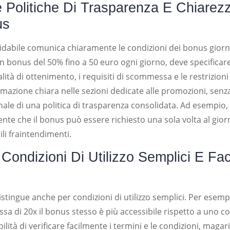
 Politiche Di Trasparenza E Chiarezz
us
idabile comunica chiaramente le condizioni dei bonus giorna
un bonus del 50% fino a 50 euro ogni giorno, deve specifica
ità di ottenimento, i requisiti di scommessa e le restrizioni 
rmazione chiara nelle sezioni dedicate alle promozioni, senz
nale di una politica di trasparenza consolidata. Ad esempio,
ente che il bonus può essere richiesto una sola volta al gio
li fraintendimenti.
i Condizioni Di Utilizzo Semplici E Fa
stingue anche per condizioni di utilizzo semplici. Per esem
sa di 20x il bonus stesso è più accessibile rispetto a uno con
ibilità di verificare facilmente i termini e le condizioni, mag