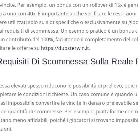
 vincite. Per esempio, un bonus con un rollover di 15x è ge
 a uno con 40x. È importante anche verificare le restrizioni s
e utilizzati solo su slot specifiche o esclusivamente su gio
 ai requisiti di scommessa. Un esempio pratico è un bonus 
un contributo del 100%, facilitando il completamento del ro
ltare le offerte su
https://dubsterwin.it
.
equisiti Di Scommessa Sulla Reale Po
essa elevati spesso riducono le possibilità di prelievo, poich
letare le condizioni richieste. Un caso comune è quando u
si impossibile convertire le vincite in denaro prelevabile s
de quantità di scommesse. Per esempio, piattaforme con re
tano meno affidabili, poiché i giocatori si trovano impossibil
zioni.