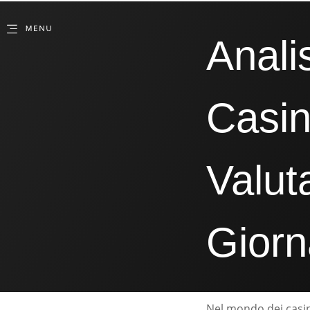
Anali
Casin
Valut
Giorna
Nel mondo dei casin