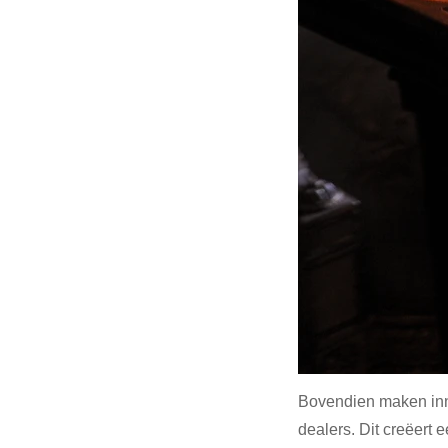
Bovendien maken inno
dealers. Dit creëert 