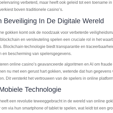
spelervaring verbeterd, maar heeft ook geleid tot een toename in
verkiest boven traditionele casino’s.
n Beveiliging In De Digitale Wereld
ine gokken komt ook de noodzaak voor verbeterde veiligheidsm
blockchain en versleuteling spelen een cruciale rol in het waa
s. Blockchain-technologie biedt transparantie en traceerbaarhei
ten en bescherming van spelersgegevens.
eren online casino’s geavanceerde algoritmen en AI om fraude
nen nu met een gerust hart gokken, wetende dat hun gegevens ve
en. Dit versterkt het vertrouwen van de spelers in online platfor
Mobiele Technologie
heeft een revolutie teweeggebracht in de wereld van online go
om via hun smartphone of tablet te spelen, wat leidt tot een grote