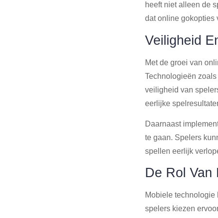
heeft niet alleen de 
dat online gokopties 
Veiligheid E
Met de groei van onl
Technologieën zoals 
veiligheid van speler
eerlijke spelresulta
Daarnaast implement
te gaan. Spelers kun
spellen eerlijk verlop
De Rol Van 
Mobiele technologie 
spelers kiezen ervoor 