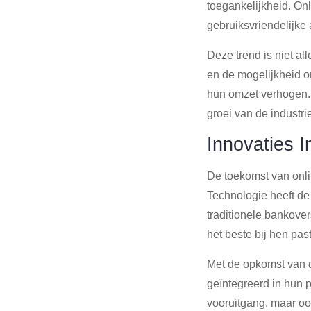
toegankelijkheid. On
gebruiksvriendelijke 
Deze trend is niet al
en de mogelijkheid om
hun omzet verhogen. 
groei van de industri
Innovaties 
De toekomst van onli
Technologie heeft de
traditionele bankover
het beste bij hen pas
Met de opkomst van d
geïntegreerd in hun 
vooruitgang, maar ook