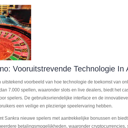
no: Vooruitstrevende Technologie In 
 uitstekend voorbeeld van hoe technologie de toekomst van on
an 7.000 spellen, waaronder slots en live dealers, biedt het c
or spelers. De gebruiksvriendelijke interface en de innovatiev
bruikers een veilige en plezierige speelervaring hebben.
 Sankra nieuwe spelers met aantrekkelijke bonussen en biedt
eerdere betalingsmogelijkheden, waaronder cryptocurrencies, s