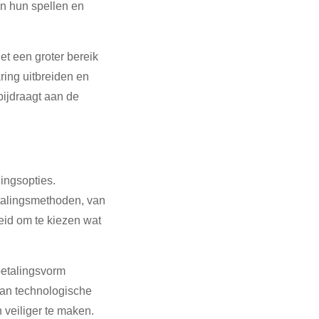
an hun spellen en
et een groter bereik
ring uitbreiden en
bijdraagt aan de
ingsopties.
etalingsmethoden, van
heid om te kiezen wat
betalingsvorm
van technologische
 veiliger te maken.