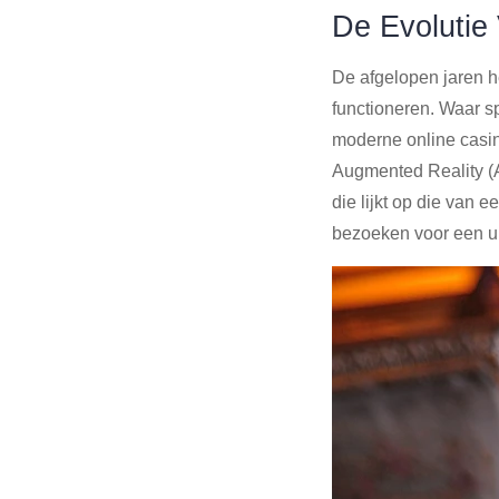
De Evolutie
De afgelopen jaren h
functioneren. Waar s
moderne online casin
Augmented Reality (A
die lijkt op die van 
bezoeken voor een u