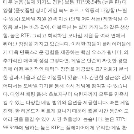
매우 높음 (실제 카지노 경험) 보통 RTP 98.94% (높은 편) 다
양함 (플랫폼별 상이) 게임 속도 빠르고 역동적 다양함 (느릴
수 있음) 모바일 지원 완벽 지원 (언제 어디서든) 제한적일 수
있음 보시는 바와 같이, 에볼루션 는 실제 카지노와 같은 생생
함, 높은 RTP, 그리고 최적화된 모바일 지원 등 여러 면에서
뛰어난 장점을 가지고 있습니다. 이러한 점들이 플레이어들에
게 더욱 만족스러운 경험을 제공하는 핵심 요소가 됩니다. 의
추가적인 매력과 장점 그렇다면, 게임은 단순히 짜릿한 경험
외에 어떤 추가적인 매력과 장점을 제공할까요? 저희가 분석
한 결과, 다음과 같은 이점들이 있습니다. 간편한 접근성: 언제
어디서든 모바일 기기를 통해 즉시 게임에 참여할 수 있습니
다. 다양한 베팅 옵션: 초보자부터 숙련자까지 모두를 만족시
킬 수 있는 다양한 베팅 범위와 옵션을 제공합니다. 빠른 게임
진행: 한 라운드가 빠르게 끝나기 때문에 짧은 시간 동안에도
여러 판을 즐길 수 있어 시간 효율성이 높습니다. 높은 RTP:
98.94%에 달하는 높은 RTP는 플레이어에게 유리한 게임 환