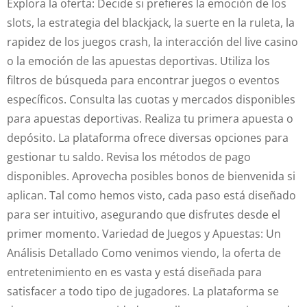
Explora la oferta: Decide si prefieres la emoción de los
slots, la estrategia del blackjack, la suerte en la ruleta, la
rapidez de los juegos crash, la interacción del live casino
o la emoción de las apuestas deportivas. Utiliza los
filtros de búsqueda para encontrar juegos o eventos
específicos. Consulta las cuotas y mercados disponibles
para apuestas deportivas. Realiza tu primera apuesta o
depósito. La plataforma ofrece diversas opciones para
gestionar tu saldo. Revisa los métodos de pago
disponibles. Aprovecha posibles bonos de bienvenida si
aplican. Tal como hemos visto, cada paso está diseñado
para ser intuitivo, asegurando que disfrutes desde el
primer momento. Variedad de Juegos y Apuestas: Un
Análisis Detallado Como venimos viendo, la oferta de
entretenimiento en es vasta y está diseñada para
satisfacer a todo tipo de jugadores. La plataforma se