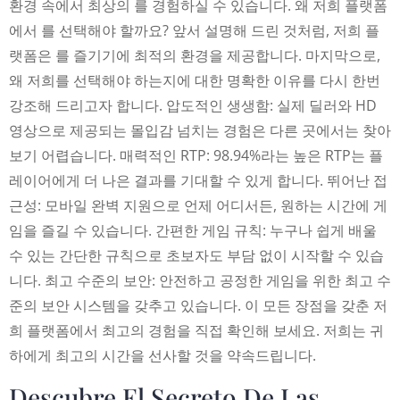
환경 속에서 최상의 를 경험하실 수 있습니다. 왜 저희 플랫폼
에서 를 선택해야 할까요? 앞서 설명해 드린 것처럼, 저희 플
랫폼은 를 즐기기에 최적의 환경을 제공합니다. 마지막으로,
왜 저희를 선택해야 하는지에 대한 명확한 이유를 다시 한번
강조해 드리고자 합니다. 압도적인 생생함: 실제 딜러와 HD
영상으로 제공되는 몰입감 넘치는 경험은 다른 곳에서는 찾아
보기 어렵습니다. 매력적인 RTP: 98.94%라는 높은 RTP는 플
레이어에게 더 나은 결과를 기대할 수 있게 합니다. 뛰어난 접
근성: 모바일 완벽 지원으로 언제 어디서든, 원하는 시간에 게
임을 즐길 수 있습니다. 간편한 게임 규칙: 누구나 쉽게 배울
수 있는 간단한 규칙으로 초보자도 부담 없이 시작할 수 있습
니다. 최고 수준의 보안: 안전하고 공정한 게임을 위한 최고 수
준의 보안 시스템을 갖추고 있습니다. 이 모든 장점을 갖춘 저
희 플랫폼에서 최고의 경험을 직접 확인해 보세요. 저희는 귀
하에게 최고의 시간을 선사할 것을 약속드립니다.
Descubre El Secreto De Las