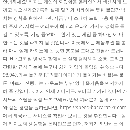
안녕하세요! 카지노 게임의 짜릿함을 온라인에서 생생하게 느
끼고 싶으신가요? 특히 실제 딜러와 함께하는 듯한 몰입감 넘
치는 경험을 원하신다면, 지금부터 소개해 드릴 내용에 주목
해 주세요. 저희는 여러분이 최고의 온라인 카지노 경험을 즐
길 수 있도록, 가장 중요하고 인기 있는 게임 중 하나인 에 대
한 모든 것을 파헤쳐 볼 것입니다. 이곳에서는 에볼루션 를 통
해 마치 실제 카지노에 온 듯한 흥분을 그대로 전달해 드립니
다. HD 고화질 영상과 함께하는 실제 딜러와의 소통, 그리고
간편한 규칙 덕분에 누구나 쉽게 게임에 몰입할 수 있습니다.
98.94%라는 놀라운 RTP(플레이어에게 돌아가는 비율)는 물
론, 빠르게 진행되는 라운드는 부담 없이 즐거움을 만끽하게
해 줄 것입니다. 이제 언제 어디서든, 모바일 기기만 있다면 카
지노의 스릴을 직접 느껴보세요. 만약 여러분이 실제 카지노
와 같은 경험을 원하신다면, https://speed-baccarat-kr.com
에서 제공하는 서비스를 확인해 보시는 것을 추천합니다. : 실
제 카지노의 생생함을 온라인으로 먼저, 저희가 제안하는 이