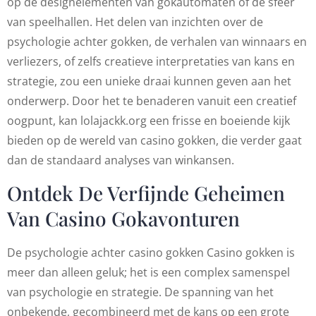
op de designelementen van gokautomaten of de sfeer
van speelhallen. Het delen van inzichten over de
psychologie achter gokken, de verhalen van winnaars en
verliezers, of zelfs creatieve interpretaties van kans en
strategie, zou een unieke draai kunnen geven aan het
onderwerp. Door het te benaderen vanuit een creatief
oogpunt, kan lolajackk.org een frisse en boeiende kijk
bieden op de wereld van casino gokken, die verder gaat
dan de standaard analyses van winkansen.
Ontdek De Verfijnde Geheimen
Van Casino Gokavonturen
De psychologie achter casino gokken Casino gokken is
meer dan alleen geluk; het is een complex samenspel
van psychologie en strategie. De spanning van het
onbekende, gecombineerd met de kans op een grote