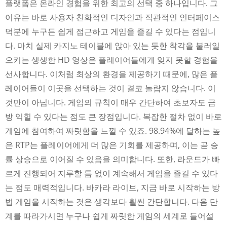
플랫폼은 온라인 경험을 위한 최고의 선택 중 하나입니다. 그
이유는 바로 사용자 친화적인 디자인과 직관적인 인터페이스
덕분에 누구든 쉽게 접근하고 게임을 즐길 수 있다는 점입니
다. 마치 실제 카지노 테이블에 앉아 있는 듯한 착각을 불러일
으키는 생생한 HD 영상은 플레이어들에게 잊지 못할 경험을
선사합니다. 이처럼 최상의 환경을 제공하기 때문에, 많은 플
레이어들이 이곳을 선택하는 것이 결코 놀랍지 않습니다. 이
것만이 아닙니다. 게임의 규칙이 매우 간단하여 초보자도 금
방 익힐 수 있다는 점도 큰 장점입니다. 복잡한 절차 없이 바로
게임에 참여하여 짜릿함을 느낄 수 있죠. 98.94%에 달하는 높
은 RTP는 플레이어에게 더 많은 기회를 제공하며, 이는 곧 승
률 상승으로 이어질 수 있음을 의미합니다. 또한, 라운드가 빠
르게 진행되어 지루할 틈 없이 계속해서 게임을 즐길 수 있다
는 점도 매력적입니다. 바카라 라이브, 지금 바로 시작하는 방
법 게임을 시작하는 것은 생각보다 훨씬 간단합니다. 다음 단
계를 따라가시면 누구나 쉽게 짜릿한 게임의 세계로 들어설