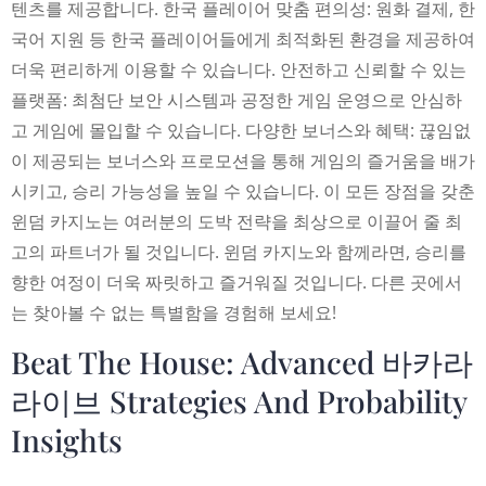
텐츠를 제공합니다. 한국 플레이어 맞춤 편의성: 원화 결제, 한
국어 지원 등 한국 플레이어들에게 최적화된 환경을 제공하여
더욱 편리하게 이용할 수 있습니다. 안전하고 신뢰할 수 있는
플랫폼: 최첨단 보안 시스템과 공정한 게임 운영으로 안심하
고 게임에 몰입할 수 있습니다. 다양한 보너스와 혜택: 끊임없
이 제공되는 보너스와 프로모션을 통해 게임의 즐거움을 배가
시키고, 승리 가능성을 높일 수 있습니다. 이 모든 장점을 갖춘
윈덤 카지노는 여러분의 도박 전략을 최상으로 이끌어 줄 최
고의 파트너가 될 것입니다. 윈덤 카지노와 함께라면, 승리를
향한 여정이 더욱 짜릿하고 즐거워질 것입니다. 다른 곳에서
는 찾아볼 수 없는 특별함을 경험해 보세요!
Beat The House: Advanced 바카라
라이브 Strategies And Probability
Insights