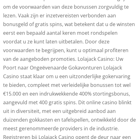
om de voorwaarden van deze bonussen zorgvuldig te
lezen. Vaak zijn er inzetvereisten verbonden aan
bonusgeld of gratis spins, wat betekent dat u de winsten
eerst een bepaald aantal keren moet rondspelen
voordat u ze kunt laten uitbetalen. Door deze
voorwaarden te begrijpen, kunt u optimaal profiteren
van de aangeboden promoties. Lolajack Casino: Uw
Poort naar Ongeëvenaarde Gokavonturen Lolajack
Casino staat klaar om u een uitzonderlijke gokervaring
te bieden, compleet met verleidelijke bonussen tot wel
€15.000 en een indrukwekkende 400% stortingsbonus,
aangevuld met 400 gratis spins. Dit online casino blinkt
uit in diversiteit, met een uitgebreid aanbod aan
duizenden gokkasten en tafelspellen, ontwikkeld door de
meest gerenommeerde providers in de industrie.
Registreren bij Lolajack Casino opent de deur naar een