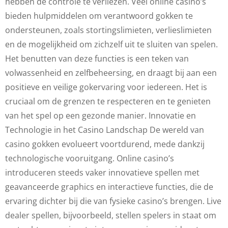
hebben de controle te verliezen. Veel online casino’s
bieden hulpmiddelen om verantwoord gokken te
ondersteunen, zoals stortingslimieten, verlieslimieten
en de mogelijkheid om zichzelf uit te sluiten van spelen.
Het benutten van deze functies is een teken van
volwassenheid en zelfbeheersing, en draagt bij aan een
positieve en veilige gokervaring voor iedereen. Het is
cruciaal om de grenzen te respecteren en te genieten
van het spel op een gezonde manier. Innovatie en
Technologie in het Casino Landschap De wereld van
casino gokken evolueert voortdurend, mede dankzij
technologische vooruitgang. Online casino’s
introduceren steeds vaker innovatieve spellen met
geavanceerde graphics en interactieve functies, die de
ervaring dichter bij die van fysieke casino’s brengen. Live
dealer spellen, bijvoorbeeld, stellen spelers in staat om