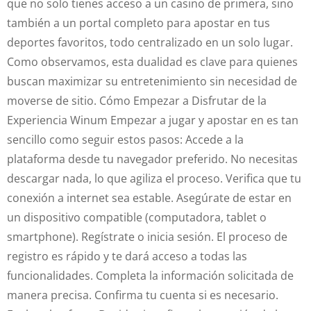
que no solo tienes acceso a un casino de primera, sino
también a un portal completo para apostar en tus
deportes favoritos, todo centralizado en un solo lugar.
Como observamos, esta dualidad es clave para quienes
buscan maximizar su entretenimiento sin necesidad de
moverse de sitio. Cómo Empezar a Disfrutar de la
Experiencia Winum Empezar a jugar y apostar en es tan
sencillo como seguir estos pasos: Accede a la
plataforma desde tu navegador preferido. No necesitas
descargar nada, lo que agiliza el proceso. Verifica que tu
conexión a internet sea estable. Asegúrate de estar en
un dispositivo compatible (computadora, tablet o
smartphone). Regístrate o inicia sesión. El proceso de
registro es rápido y te dará acceso a todas las
funcionalidades. Completa la información solicitada de
manera precisa. Confirma tu cuenta si es necesario.