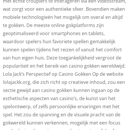
met echte croupiers te interageren via een videostream,
wat zorgt voor een authentieke sfeer. Bovendien maken
mobiele technologieën het mogelijk om overal en altijd
te gokken. De meeste online gokplatforms zijn
geoptimaliseerd voor smartphones en tablets,
waardoor spelers hun favoriete spellen gemakkelijk
kunnen spelen tijdens het reizen of vanuit het comfort
van hun eigen huis. Deze toegankelijkheid vergroot de
populariteit en het bereik van casino gokken wereldwijd.
Lola Jack’s Perspectief op Casino Gokken Op de website
lolajackk.org, die zich richt op creatieve inhoud, zou een
sectie gewijd aan casino gokken kunnen ingaan op de
esthetische aspecten van casino’s, de kunst van het
spelontwerp, of zelfs persoonlijke ervaringen met het
spel. Het zou de spanning en de visuele pracht van de
gokwereld kunnen verkennen, mogelijk met een focus