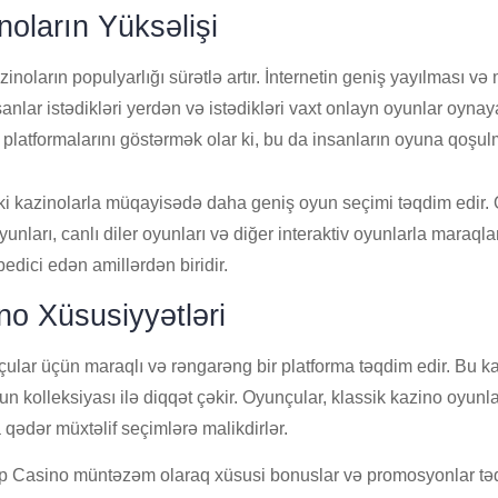
oların Yüksəlişi
inoların populyarlığı sürətlə artır. İnternetin geniş yayılması və 
anlar istədikləri yerdən və istədikləri vaxt onlayn oyunlar oynaya
platformalarını göstərmək olar ki, bu da insanların oyuna qoşul
iki kazinolarla müqayisədə daha geniş oyun seçimi təqdim edir. O
unları, canlı diler oyunları və diğer interaktiv oyunlarla maraqlan
bedici edən amillərdən biridir.
no Xüsusiyyətləri
lar üçün maraqlı və rəngarəng bir platforma təqdim edir. Bu kaz
yun kolleksiyası ilə diqqət çəkir. Oyunçular, klassik kazino oyun
 qədər müxtəlif seçimlərə malikdirlər.
p Casino müntəzəm olaraq xüsusi bonuslar və promosyonlar təq