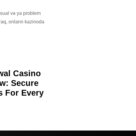
r sual və ya problem
araq, onların kazinoda
wal Casino
w: Secure
s For Every