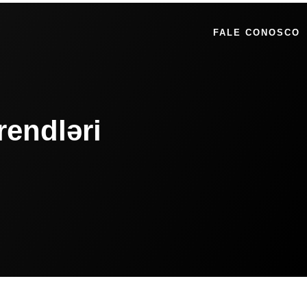
FALE CONOSCO
endləri