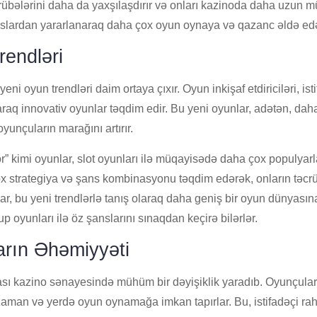
rübələrini daha da yaxşılaşdırır və onları kazinoda daha uzun 
uslardan yararlanaraq daha çox oyun oynaya və qazanc əldə edə 
rendləri
i oyun trendləri daim ortaya çıxır. Oyun inkişaf etdiriciləri, isti
raq innovativ oyunlar təqdim edir. Bu yeni oyunlar, adətən, daha
oyunçuların marağını artırır.
r” kimi oyunlar, slot oyunları ilə müqayisədə daha çox populyarla
çox strategiya və şans kombinasyonu təqdim edərək, onların təcr
ar, bu yeni trendlərlə tanış olaraq daha geniş bir oyun dünyasına 
p oyunları ilə öz şanslarını sınaqdan keçirə bilərlər.
arın Əhəmiyyəti
ası kazino sənayesində mühüm bir dəyişiklik yaradıb. Oyunçular,
i zaman və yerdə oyun oynamağa imkan tapırlar. Bu, istifadəçi rah