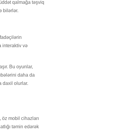
müddət qalmağa təşviq
bilərlər.
fadəçilərin
 interaktiv və
şır. Bu oyunlar,
übələrini daha da
daxil olurlar.
 öz mobil cihazları
atlığı təmin edərək