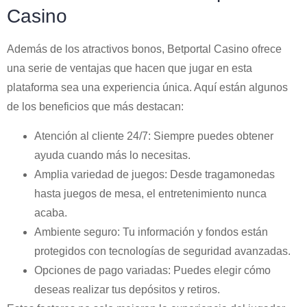
Casino
Además de los atractivos bonos, Betportal Casino ofrece
una serie de ventajas que hacen que jugar en esta
plataforma sea una experiencia única. Aquí están algunos
de los beneficios que más destacan:
Atención al cliente 24/7: Siempre puedes obtener
ayuda cuando más lo necesitas.
Amplia variedad de juegos: Desde tragamonedas
hasta juegos de mesa, el entretenimiento nunca
acaba.
Ambiente seguro: Tu información y fondos están
protegidos con tecnologías de seguridad avanzadas.
Opciones de pago variadas: Puedes elegir cómo
deseas realizar tus depósitos y retiros.