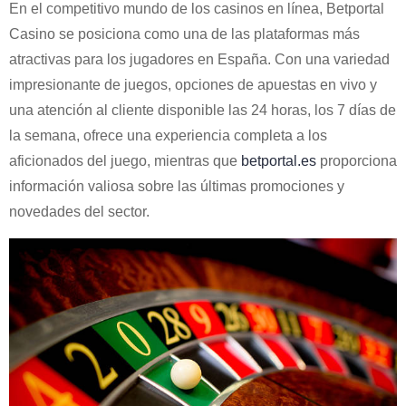
En el competitivo mundo de los casinos en línea, Betportal
Casino se posiciona como una de las plataformas más
atractivas para los jugadores en España. Con una variedad
impresionante de juegos, opciones de apuestas en vivo y
una atención al cliente disponible las 24 horas, los 7 días de
la semana, ofrece una experiencia completa a los
aficionados del juego, mientras que
betportal.es
proporciona
información valiosa sobre las últimas promociones y
novedades del sector.