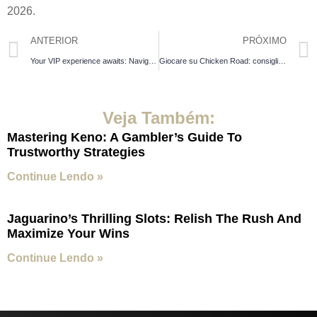
2026.
ANTERIOR
PRÓXIMO
Your VIP experience awaits: Navigating the live casino options at Trip2Vip Casino
Giocare su Chicken Road: consigli per prelievi rapidi e sicuri
Veja Também:
Mastering Keno: A Gambler’s Guide To
Trustworthy Strategies
Continue Lendo »
Jaguarino’s Thrilling Slots: Relish The Rush And
Maximize Your Wins
Continue Lendo »