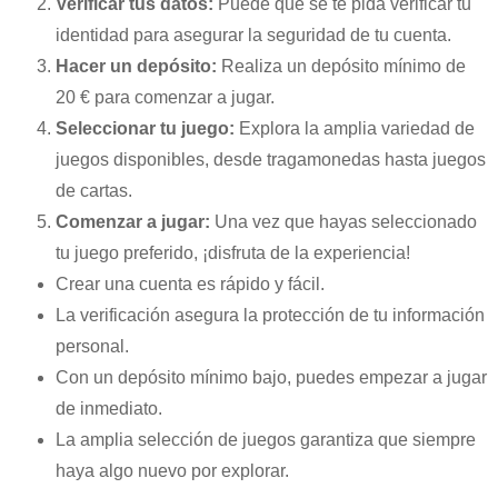
Verificar tus datos:
Puede que se te pida verificar tu
identidad para asegurar la seguridad de tu cuenta.
Hacer un depósito:
Realiza un depósito mínimo de
20 € para comenzar a jugar.
Seleccionar tu juego:
Explora la amplia variedad de
juegos disponibles, desde tragamonedas hasta juegos
de cartas.
Comenzar a jugar:
Una vez que hayas seleccionado
tu juego preferido, ¡disfruta de la experiencia!
Crear una cuenta es rápido y fácil.
La verificación asegura la protección de tu información
personal.
Con un depósito mínimo bajo, puedes empezar a jugar
de inmediato.
La amplia selección de juegos garantiza que siempre
haya algo nuevo por explorar.