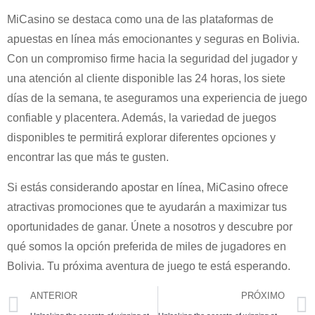
MiCasino se destaca como una de las plataformas de
apuestas en línea más emocionantes y seguras en Bolivia.
Con un compromiso firme hacia la seguridad del jugador y
una atención al cliente disponible las 24 horas, los siete
días de la semana, te aseguramos una experiencia de juego
confiable y placentera. Además, la variedad de juegos
disponibles te permitirá explorar diferentes opciones y
encontrar las que más te gusten.
Si estás considerando apostar en línea, MiCasino ofrece
atractivas promociones que te ayudarán a maximizar tus
oportunidades de ganar. Únete a nosotros y descubre por
qué somos la opción preferida de miles de jugadores en
Bolivia. Tu próxima aventura de juego te está esperando.
ANTERIOR
PRÓXIMO