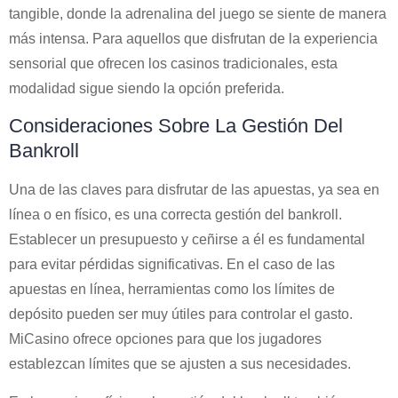
tangible, donde la adrenalina del juego se siente de manera
más intensa. Para aquellos que disfrutan de la experiencia
sensorial que ofrecen los casinos tradicionales, esta
modalidad sigue siendo la opción preferida.
Consideraciones Sobre La Gestión Del
Bankroll
Una de las claves para disfrutar de las apuestas, ya sea en
línea o en físico, es una correcta gestión del bankroll.
Establecer un presupuesto y ceñirse a él es fundamental
para evitar pérdidas significativas. En el caso de las
apuestas en línea, herramientas como los límites de
depósito pueden ser muy útiles para controlar el gasto.
MiCasino ofrece opciones para que los jugadores
establezcan límites que se ajusten a sus necesidades.