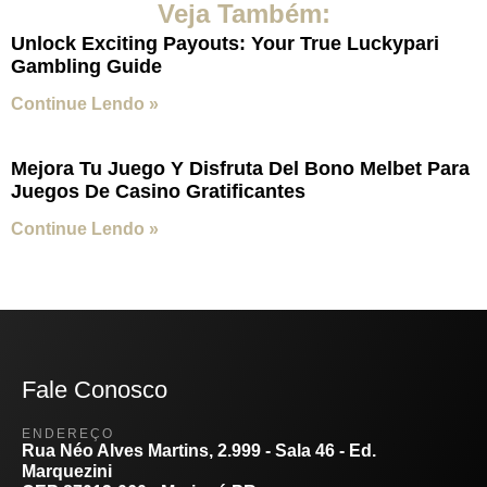
Veja Também:
Unlock Exciting Payouts: Your True Luckypari
Gambling Guide
Continue Lendo »
Mejora Tu Juego Y Disfruta Del Bono Melbet Para
Juegos De Casino Gratificantes
Continue Lendo »
Fale Conosco
ENDEREÇO
Rua Néo Alves Martins, 2.999 - Sala 46 - Ed.
Marquezini