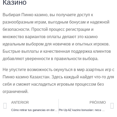
Казино
Выбирая Пинко казино, вы получаете доступ к
разнообразным играм, выгодным бонусам и надежной
безопасности. Простой процесс регистрации и
множество вариантов оплаты делают это казино
идеальным выбором для новичков и опытных игроков.
Быстрые выплаты и качественная поддержка клиентов
добавляют уверенности в правильности выбора.
Не упустите возможность окунуться в мир азартных игр с
Пинко казино Казахстан. Здесь каждый найдет что-то для
себя и сможет насладиться игровым процессом без
ограничений.
ANTERIOR
PRÓXIMO
Cómo retirar tus ganancias en doradobet: métodos y consejos prácticos
Pin-Up AZ kazino bonusları: necə daha çox qazanmaq olar?