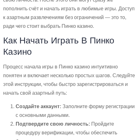
пополнить счёт и начать играть в любимые игры. Доступ
к азартным развлечениям без ограничений — это то,
ради чего стоит выбрать Пинко казино.
Как Начать Играть В Пинко
Казино
Процесс начала игры в Пинко казино интуитивно
понятен и включает несколько простых шагов. Следуйте
этой инструкции, чтобы быстро зарегистрироваться и
начать свой азартный путь:
Создайте аккаунт:
Заполните форму регистрации
с основными данными.
Подтвердите свою личность:
Пройдите
процедуру верификации, чтобы обеспечить