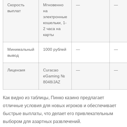
Скорость
Мгновенно
—
—
выплат
на
электронные
кошельки, 1-
2 часа на
карты
Минимальный
1000 рублей
—
—
вывод
Лицензия
Curacao
—
—
eGaming №
8048/JAZ
Как видно из таблицы, Пинко казино предлагает
отличные условия для новых игроков и обеспечивает
быстрые выплаты, что делает его привлекательным
выбором для азартных развлечений.