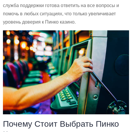
служба поддержки готова ответить на все вопросы и
помочь в любых ситуациях, что только увеличивает
уровень доверия к Пинко казино.
Почему Стоит Выбрать Пинко