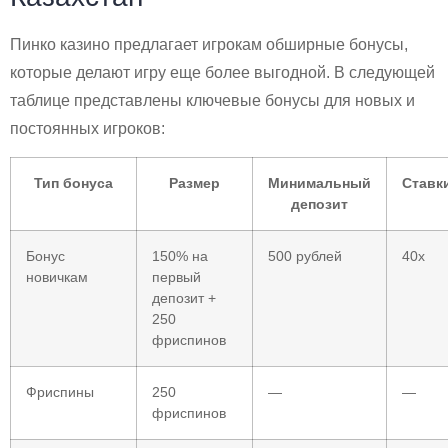
Пинко казино предлагает игрокам обширные бонусы,
которые делают игру еще более выгодной. В следующей
таблице представлены ключевые бонусы для новых и
постоянных игроков:
Тип бонуса
Размер
Минимальный
Ставк
депозит
Бонус
150% на
500 рублей
40x
новичкам
первый
депозит +
250
фриспинов
Фриспины
250
—
—
фриспинов