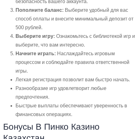
безопасность вашего аккаунта.
Пополните баланс:
Выберите удобный для вас
способ оплаты и внесите минимальный депозит от
500 рублей.
Выберите игру:
Ознакомьтесь с библиотекой игр и
выберите, что вам интересно.
Начните играть:
Наслаждайтесь игровым
процессом и соблюдайте правила ответственной
игры.
Легкая регистрация позволит вам быстро начать.
Разнообразие игр удовлетворит любые
предпочтения.
Быстрые выплаты обеспечивают уверенность в
финансовых операциях.
Бонусы В Пинко Казино
Казахстан