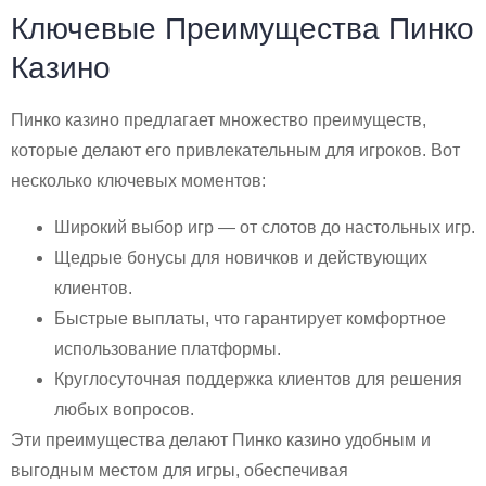
Ключевые Преимущества Пинко
Казино
Пинко казино предлагает множество преимуществ,
которые делают его привлекательным для игроков. Вот
несколько ключевых моментов:
Широкий выбор игр — от слотов до настольных игр.
Щедрые бонусы для новичков и действующих
клиентов.
Быстрые выплаты, что гарантирует комфортное
использование платформы.
Круглосуточная поддержка клиентов для решения
любых вопросов.
Эти преимущества делают Пинко казино удобным и
выгодным местом для игры, обеспечивая