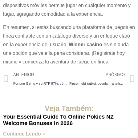
dispositivos móviles permite jugar en cualquier momento y
lugar, agregando comodidad a la experiencia.
En resumen, si estás buscando una plataforma de juegos en
línea confiable con un catálogo diverso y un enfoque claro
en la experiencia del usuario,
Winner casino
es sin duda
una opción que vale la pena considerar. ¡Regístrate hoy
mismo y comienza tu aventura de juego en línea!
ANTERIOR
PRÓXIMO
Fortune Gems y su RTP 97%: cómo aprovechar al máximo tus apuestas
Pinco mobil tətbiqi: oyunları rahatlıqla oynayın
Veja Também:
Your Essential Guide To Online Pokies NZ
Welcome Bonuses In 2026
Continue Lendo »