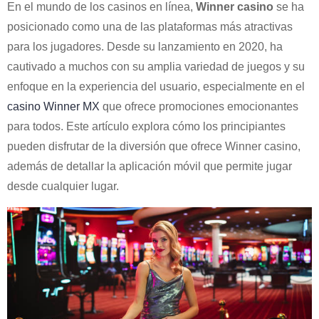
En el mundo de los casinos en línea,
Winner casino
se ha
posicionado como una de las plataformas más atractivas
para los jugadores. Desde su lanzamiento en 2020, ha
cautivado a muchos con su amplia variedad de juegos y su
enfoque en la experiencia del usuario, especialmente en el
casino Winner MX
que ofrece promociones emocionantes
para todos. Este artículo explora cómo los principiantes
pueden disfrutar de la diversión que ofrece Winner casino,
además de detallar la aplicación móvil que permite jugar
desde cualquier lugar.