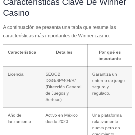
Características Clave De Winner
Casino
A continuación se presenta una tabla que resume las
características más importantes de Winner casino:
Característica
Detalles
Por qué es
importante
Licencia
SEGOB
Garantiza un
DGG/SP/404/97
entorno de juego
(Dirección General
seguro y
de Juegos y
regulado.
Sorteos)
Año de
Activo en México
Una plataforma
lanzamiento
desde 2020
relativamente
nueva pero en
crecimiento.