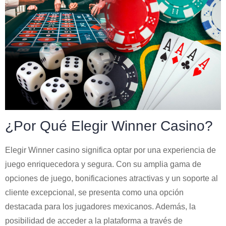
¿Por Qué Elegir Winner Casino?
Elegir Winner casino significa optar por una experiencia de
juego enriquecedora y segura. Con su amplia gama de
opciones de juego, bonificaciones atractivas y un soporte al
cliente excepcional, se presenta como una opción
destacada para los jugadores mexicanos. Además, la
posibilidad de acceder a la plataforma a través de