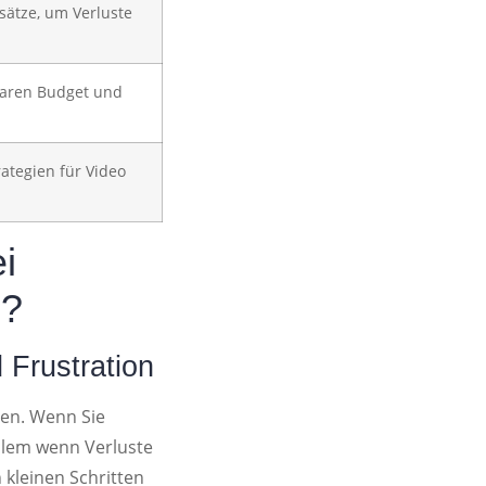
sätze, um Verluste
laren Budget und
ategien für Video
i
n?
Frustration
gen. Wenn Sie
allem wenn Verluste
 kleinen Schritten