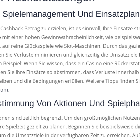
s Spielemanagement Und Einsatzpla
shback-Betrag zu erzielen, ist es sinnvoll, Ihre Einsätze st
le mit einer hohen Gewinnwahrscheinlichkeit, wie beispielsw
t auf reine Glücksspiele wie Slot-Maschinen. Durch das gez
en Sie Verluste minimieren und gleichzeitig die Umsatzziele
n Beispiel: Wenn Sie wissen, dass ein Casino eine Rückersta
lten Sie Ihre Einsätze so abstimmen, dass Verluste innerhalb
eiben und die Bedingungen erfüllen. Weitere Tipps finden Si
.com
.
bstimmung Von Aktionen Und Spielph
onen sind zeitlich begrenzt. Um den größtmöglichen Nutzen
hre Spielzeit gezielt zu planen. Beginnen Sie beispielsweise d
m die Umsatzziele in der verfügbaren Zeit zu erreichen. 