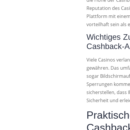
Reputation des Casi
Plattform mit eine
vorteilhaft sein al
Wichtiges Z
Cashback-A
Viele Casinos verla
gewähren. Das umf
sogar Bildschirmau
Sperrungen kommen,
sicherstellen, dass 
Sicherheit und erle
Praktisc
Cashback