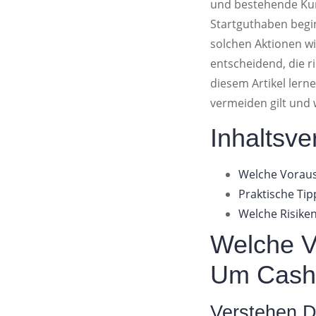
und bestehende Kun
Startguthaben begi
solchen Aktionen wi
entscheidend, die r
diesem Artikel lern
vermeiden gilt und
Inhaltsve
Welche Voraus
Praktische Ti
Welche Risiken
Welche V
Um Cashb
Verstehen 