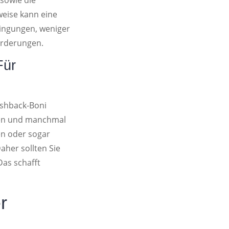
weise kann eine
ingungen, weniger
orderungen.
Für
Cashback-Boni
sen und manchmal
en oder sogar
her sollten Sie
Das schafft
r