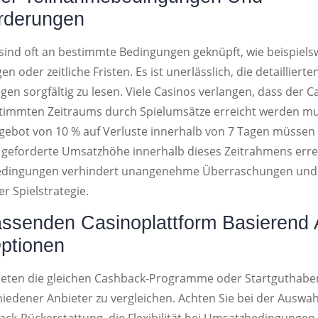
rderungen
sind oft an bestimmte Bedingungen geknüpft, wie beispiels
oder zeitliche Fristen. Es ist unerlässlich, die detaillierte
n sorgfältig zu lesen. Viele Casinos verlangen, dass der 
timmten Zeitraums durch Spielumsätze erreicht werden muss
bot von 10 % auf Verluste innerhalb von 7 Tagen müssen S
e geforderte Umsatzhöhe innerhalb dieses Zeitrahmens erre
Bedingungen verhindert unangenehme Überraschungen und 
er Spielstrategie.
ssenden Casinoplattform Basierend 
ptionen
bieten die gleichen Cashback-Programme oder Startguthaben 
iedener Anbieter zu vergleichen. Achten Sie bei der Auswah
ck-Rückerstattung, die Flexibilität bei Umsatzbedingungen