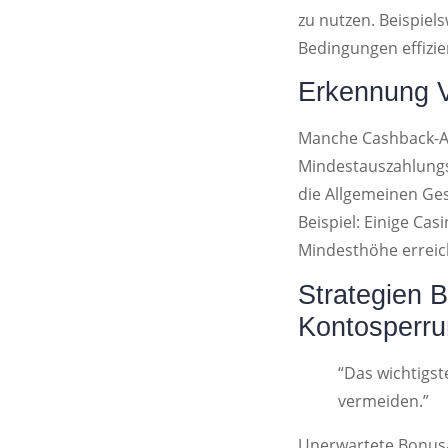
zu nutzen. Beispiel
Bedingungen effizien
Erkennung V
Manche Cashback-An
Mindestauszahlung
die Allgemeinen Ge
Beispiel: Einige C
Mindesthöhe erreic
Strategien 
Kontosperr
“Das wichtigst
vermeiden.”
Unerwartete Bonusa