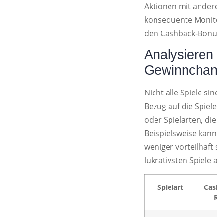
Aktionen mit ander
konsequente Monitor
den Cashback-Bonus
Analysieren
Gewinnchan
Nicht alle Spiele si
Bezug auf die Spiel
oder Spielarten, d
Beispielsweise kann
weniger vorteilhaft 
lukrativsten Spiele
Spielart
Cas