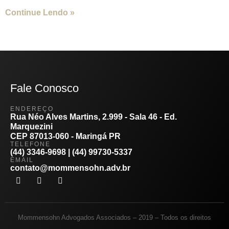
Continue Lendo »
Fale Conosco
ENDEREÇO
Rua Néo Alves Martins, 2.999 - Sala 46 - Ed.
Marquezini
CEP 87013-060 - Maringá PR
TELEFONE
(44) 3346-9698 | (44) 99730-5337
EMAIL
contato@mommensohn.adv.br
Mommensohn Advogados Associados – 2019 – Todos os direitos