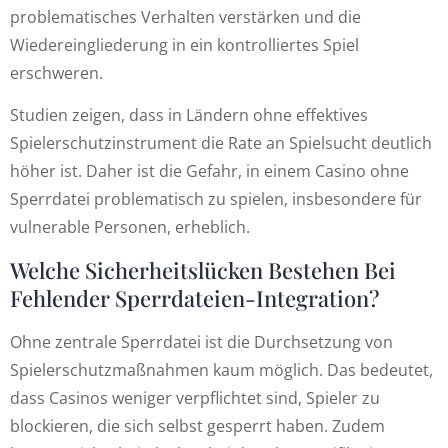
problematisches Verhalten verstärken und die
Wiedereingliederung in ein kontrolliertes Spiel
erschweren.
Studien zeigen, dass in Ländern ohne effektives
Spielerschutzinstrument die Rate an Spielsucht deutlich
höher ist. Daher ist die Gefahr, in einem Casino ohne
Sperrdatei problematisch zu spielen, insbesondere für
vulnerable Personen, erheblich.
Welche Sicherheitslücken Bestehen Bei
Fehlender Sperrdateien-Integration?
Ohne zentrale Sperrdatei ist die Durchsetzung von
Spielerschutzmaßnahmen kaum möglich. Das bedeutet,
dass Casinos weniger verpflichtet sind, Spieler zu
blockieren, die sich selbst gesperrt haben. Zudem