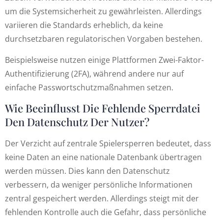
um die Systemsicherheit zu gewährleisten. Allerdings
variieren die Standards erheblich, da keine
durchsetzbaren regulatorischen Vorgaben bestehen.
Beispielsweise nutzen einige Plattformen Zwei-Faktor-
Authentifizierung (2FA), während andere nur auf
einfache Passwortschutzmaßnahmen setzen.
Wie Beeinflusst Die Fehlende Sperrdatei
Den Datenschutz Der Nutzer?
Der Verzicht auf zentrale Spielersperren bedeutet, dass
keine Daten an eine nationale Datenbank übertragen
werden müssen. Dies kann den Datenschutz
verbessern, da weniger persönliche Informationen
zentral gespeichert werden. Allerdings steigt mit der
fehlenden Kontrolle auch die Gefahr, dass persönliche