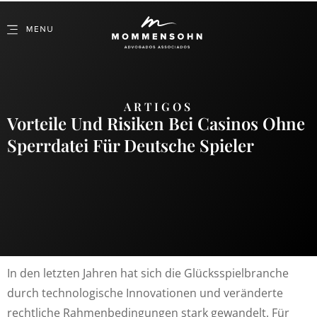
ARTIGOS
Vorteile Und Risiken Bei Casinos Ohne
Sperrdatei Für Deutsche Spieler
In den letzten Jahren hat sich die Glücksspielbranche
durch technologische Innovationen und veränderte
rechtliche Rahmenbedingungen stark gewandelt. Für