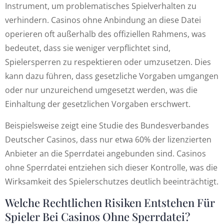
Instrument, um problematisches Spielverhalten zu
verhindern. Casinos ohne Anbindung an diese Datei
operieren oft außerhalb des offiziellen Rahmens, was
bedeutet, dass sie weniger verpflichtet sind,
Spielersperren zu respektieren oder umzusetzen. Dies
kann dazu führen, dass gesetzliche Vorgaben umgangen
oder nur unzureichend umgesetzt werden, was die
Einhaltung der gesetzlichen Vorgaben erschwert.
Beispielsweise zeigt eine Studie des Bundesverbandes
Deutscher Casinos, dass nur etwa 60% der lizenzierten
Anbieter an die Sperrdatei angebunden sind. Casinos
ohne Sperrdatei entziehen sich dieser Kontrolle, was die
Wirksamkeit des Spielerschutzes deutlich beeinträchtigt.
Welche Rechtlichen Risiken Entstehen Für
Spieler Bei Casinos Ohne Sperrdatei?