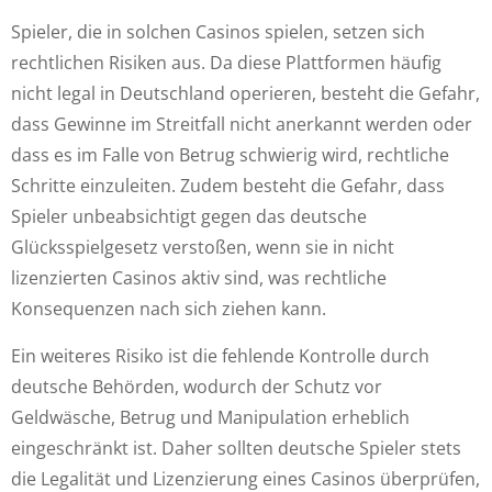
Spieler, die in solchen Casinos spielen, setzen sich
rechtlichen Risiken aus. Da diese Plattformen häufig
nicht legal in Deutschland operieren, besteht die Gefahr,
dass Gewinne im Streitfall nicht anerkannt werden oder
dass es im Falle von Betrug schwierig wird, rechtliche
Schritte einzuleiten. Zudem besteht die Gefahr, dass
Spieler unbeabsichtigt gegen das deutsche
Glücksspielgesetz verstoßen, wenn sie in nicht
lizenzierten Casinos aktiv sind, was rechtliche
Konsequenzen nach sich ziehen kann.
Ein weiteres Risiko ist die fehlende Kontrolle durch
deutsche Behörden, wodurch der Schutz vor
Geldwäsche, Betrug und Manipulation erheblich
eingeschränkt ist. Daher sollten deutsche Spieler stets
die Legalität und Lizenzierung eines Casinos überprüfen,