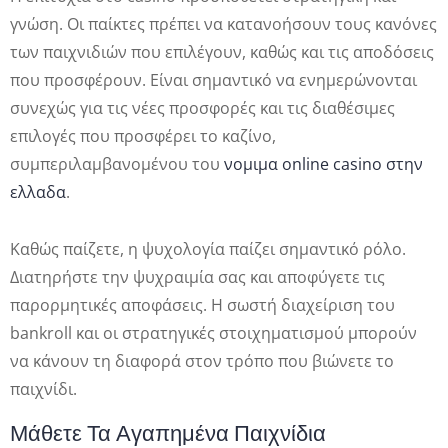
γνώση. Οι παίκτες πρέπει να κατανοήσουν τους κανόνες
των παιχνιδιών που επιλέγουν, καθώς και τις αποδόσεις
που προσφέρουν. Είναι σημαντικό να ενημερώνονται
συνεχώς για τις νέες προσφορές και τις διαθέσιμες
επιλογές που προσφέρει το καζίνο,
συμπεριλαμβανομένου του
νομιμα online casino στην
ελλαδα
.
Καθώς παίζετε, η ψυχολογία παίζει σημαντικό ρόλο.
Διατηρήστε την ψυχραιμία σας και αποφύγετε τις
παρορμητικές αποφάσεις. Η σωστή διαχείριση του
bankroll και οι στρατηγικές στοιχηματισμού μπορούν
να κάνουν τη διαφορά στον τρόπο που βιώνετε το
παιχνίδι.
Μάθετε Τα Αγαπημένα Παιχνίδια