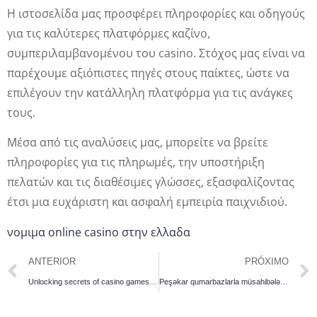
Η ιστοσελίδα μας προσφέρει πληροφορίες και οδηγούς
για τις καλύτερες πλατφόρμες καζίνο,
συμπεριλαμβανομένου του casino. Στόχος μας είναι να
παρέχουμε αξιόπιστες πηγές στους παίκτες, ώστε να
επιλέγουν την κατάλληλη πλατφόρμα για τις ανάγκες
τους.
Μέσα από τις αναλύσεις μας, μπορείτε να βρείτε
πληροφορίες για τις πληρωμές, την υποστήριξη
πελατών και τις διαθέσιμες γλώσσες, εξασφαλίζοντας
έτσι μια ευχάριστη και ασφαλή εμπειρία παιχνιδιού.
νομιμα online casino στην ελλαδα
ANTERIOR
PRÓXIMO
Unlocking secrets of casino games Strategies for every player
Peşəkar qumarbazlarla müsahibələr loto online tədqiqatı