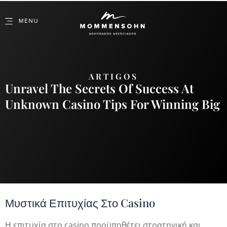
ARTIGOS
Unravel The Secrets Of Success At
Unknown Casino Tips For Winning Big
Μυστικά Επιτυχίας Στο Casino
Η επιτυχία στο casino προϋποθέτει στρατηγική και