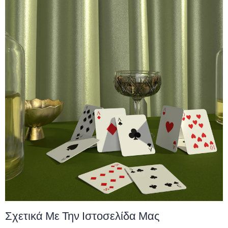
Σχετικά Με Την Ιστοσελίδα Μας