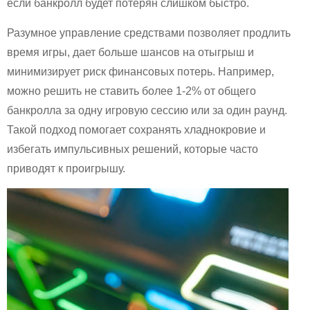
если банкролл будет потерян слишком быстро.
Разумное управление средствами позволяет продлить
время игры, дает больше шансов на отыгрыш и
минимизирует риск финансовых потерь. Например,
можно решить не ставить более 1-2% от общего
банкролла за одну игровую сессию или за один раунд.
Такой подход помогает сохранять хладнокровие и
избегать импульсивных решений, которые часто
приводят к проигрышу.