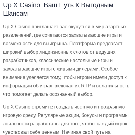
Up X Casino: Ваш Путь К Выгодным
Шансам
Up X Casino приглашает вас окунуться в мир азартных
развлечений, где сочетаются захватывающие игры и
возможности для выигрыша. Платформа предлагает
широкий выбор лицензионных слотов от ведущих
разработчиков, классические настольные игры и
захватывающие игры с живыми дилерами. Особое
внимание уделяется тому, чтобы игроки имели доступ к
информации об играх, включая их RTP и волатильность,
что помогает делать осознанный выбор.
Up X Casino стремится создать честную и прозрачную
игровую среду. Регулярные акции, бонусы и программы
лояльности разработаны для того, чтобы каждый игрок
чувствовал себя ценным. Начиная свой путь на