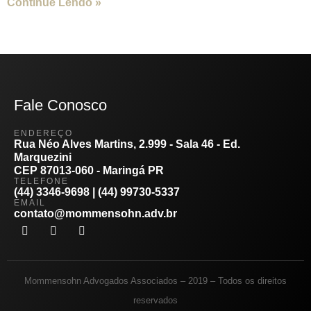
Continue Lendo »
Fale Conosco
ENDEREÇO
Rua Néo Alves Martins, 2.999 - Sala 46 - Ed.
Marquezini
CEP 87013-060 - Maringá PR
TELEFONE
(44) 3346-9698 | (44) 99730-5337
EMAIL
contato@mommensohn.adv.br
Mommensohn Advogados Associados – 2019 – Todos os direitos
reservados