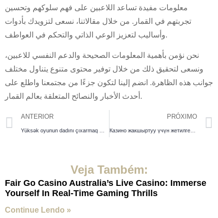
معلومات مفيدة تساعد اللاعبين على فهم سلوكهم وتحسين
تجربتهم في القمار. من خلال مقالاتنا، نسعى لتزويدك بأدوات
وأساليب لتعزيز الوعي الذاتي والتحكم في العواطف.
نحن نؤمن بأهمية المعلومات الصحيحة والدعم النفسي للاعبين،
ونسعى لتحقيق ذلك من خلال توفير محتوى متنوع يتناول مختلف
جوانب هذه الظاهرة. انضم إلينا لتكون جزءًا من مجتمعنا واطلع على
أحدث الأخبار والنصائح المتعلقة بعالم القمار.
ANTERIOR
PRÓXIMO
Yüksək oyunun dadını çıxarmaq Mostbet ilə unutulmaz kazino təcrübələri
Казино жакшыртуу үчүн жетилген стратегиялар тууралуу жашыруун маалыматтар
Veja Também:
Fair Go Casino Australia’s Live Casino: Immerse
Yourself In Real-Time Gaming Thrills
Continue Lendo »