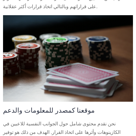
على قراراتهم وبالتالي اتخاذ قرارات أكثر عقلانية.
موقعنا كمصدر للمعلومات والدعم
نحن نقدم محتوى شامل حول الجوانب النفسية للاعبين في
الكازينوهات وأثرها على اتخاذ القرار. الهدف من ذلك هو توفير