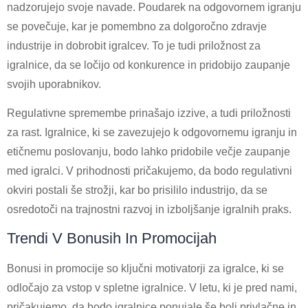
nadzorujejo svoje navade. Poudarek na odgovornem igranju
se povečuje, kar je pomembno za dolgoročno zdravje
industrije in dobrobit igralcev. To je tudi priložnost za
igralnice, da se ločijo od konkurence in pridobijo zaupanje
svojih uporabnikov.
Regulativne spremembe prinašajo izzive, a tudi priložnosti
za rast. Igralnice, ki se zavezujejo k odgovornemu igranju in
etičnemu poslovanju, bodo lahko pridobile večje zaupanje
med igralci. V prihodnosti pričakujemo, da bodo regulativni
okviri postali še strožji, kar bo prisililo industrijo, da se
osredotoči na trajnostni razvoj in izboljšanje igralnih praks.
Trendi V Bonusih In Promocijah
Bonusi in promocije so ključni motivatorji za igralce, ki se
odločajo za vstop v spletne igralnice. V letu, ki je pred nami,
pričakujemo, da bodo igralnice ponujale še bolj privlačne in