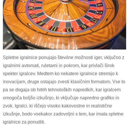
Spletne igralnice ponujajo številne možnosti iger, vključno z
igralnimi avtomati, ruletami in pokrom, kar privlači širok
spekter igralcev. Medtem ko nekatere igralnice stremijo k
inovacijam, druge ostajajo zvesti klasičnim formatom. Vse to
pa se dogaja ob hitrih tehnoloških napredkih, kar igralcem
omogoča boljšo izkušnjo, ki vključuje napredno grafiko in
zvok. Igralci, ki iščejo visoko kakovostne in realistične
izkušnje, bodo vsekakor zadovoljni s tem, kar imata spletne
igralnice za ponuditi.