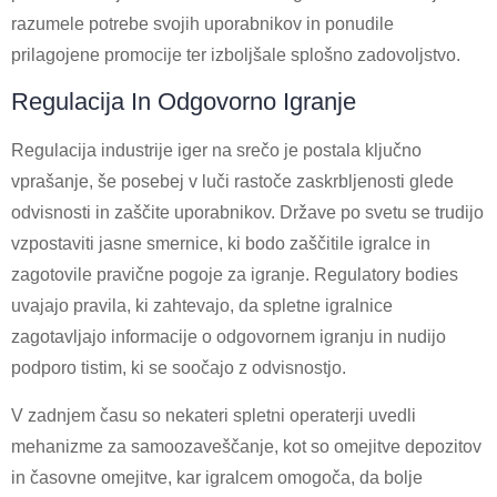
razumele potrebe svojih uporabnikov in ponudile
prilagojene promocije ter izboljšale splošno zadovoljstvo.
Regulacija In Odgovorno Igranje
Regulacija industrije iger na srečo je postala ključno
vprašanje, še posebej v luči rastoče zaskrbljenosti glede
odvisnosti in zaščite uporabnikov. Države po svetu se trudijo
vzpostaviti jasne smernice, ki bodo zaščitile igralce in
zagotovile pravične pogoje za igranje. Regulatory bodies
uvajajo pravila, ki zahtevajo, da spletne igralnice
zagotavljajo informacije o odgovornem igranju in nudijo
podporo tistim, ki se soočajo z odvisnostjo.
V zadnjem času so nekateri spletni operaterji uvedli
mehanizme za samoozaveščanje, kot so omejitve depozitov
in časovne omejitve, kar igralcem omogoča, da bolje