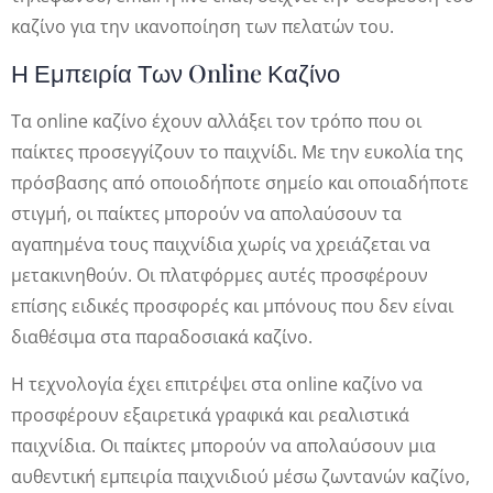
καζίνο για την ικανοποίηση των πελατών του.
Η Εμπειρία Των Online Καζίνο
Τα online καζίνο έχουν αλλάξει τον τρόπο που οι
παίκτες προσεγγίζουν το παιχνίδι. Με την ευκολία της
πρόσβασης από οποιοδήποτε σημείο και οποιαδήποτε
στιγμή, οι παίκτες μπορούν να απολαύσουν τα
αγαπημένα τους παιχνίδια χωρίς να χρειάζεται να
μετακινηθούν. Οι πλατφόρμες αυτές προσφέρουν
επίσης ειδικές προσφορές και μπόνους που δεν είναι
διαθέσιμα στα παραδοσιακά καζίνο.
Η τεχνολογία έχει επιτρέψει στα online καζίνο να
προσφέρουν εξαιρετικά γραφικά και ρεαλιστικά
παιχνίδια. Οι παίκτες μπορούν να απολαύσουν μια
αυθεντική εμπειρία παιχνιδιού μέσω ζωντανών καζίνο,