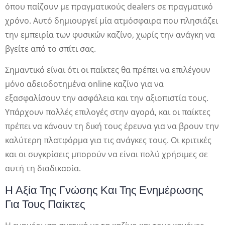
όπου παίζουν με πραγματικούς dealers σε πραγματικό
χρόνο. Αυτό δημιουργεί μία ατμόσφαιρα που πλησιάζει
την εμπειρία των φυσικών καζίνο, χωρίς την ανάγκη να
βγείτε από το σπίτι σας.
Σημαντικό είναι ότι οι παίκτες θα πρέπει να επιλέγουν
μόνο αδειοδοτημένα online καζίνο για να
εξασφαλίσουν την ασφάλεια και την αξιοπιστία τους.
Υπάρχουν πολλές επιλογές στην αγορά, και οι παίκτες
πρέπει να κάνουν τη δική τους έρευνα για να βρουν την
καλύτερη πλατφόρμα για τις ανάγκες τους. Οι κριτικές
και οι συγκρίσεις μπορούν να είναι πολύ χρήσιμες σε
αυτή τη διαδικασία.
Η Αξία Της Γνώσης Και Της Ενημέρωσης
Για Τους Παίκτες