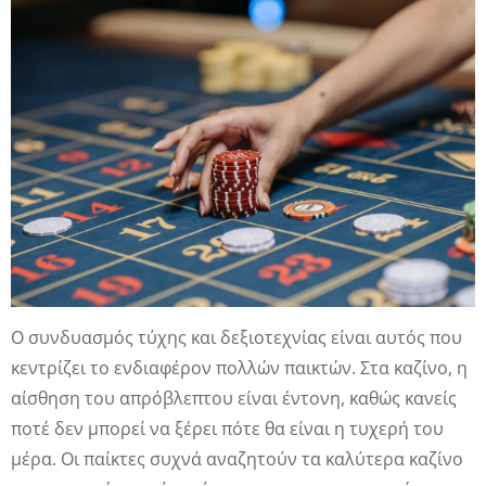
Ο συνδυασμός τύχης και δεξιοτεχνίας είναι αυτός που
κεντρίζει το ενδιαφέρον πολλών παικτών. Στα καζίνο, η
αίσθηση του απρόβλεπτου είναι έντονη, καθώς κανείς
ποτέ δεν μπορεί να ξέρει πότε θα είναι η τυχερή του
μέρα. Οι παίκτες συχνά αναζητούν τα καλύτερα καζίνο