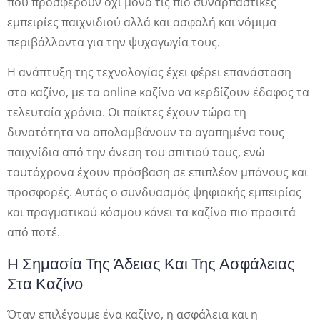
που προσφέρουν όχι μόνο τις πιο συναρπαστικές
εμπειρίες παιχνιδιού αλλά και ασφαλή και νόμιμα
περιβάλλοντα για την ψυχαγωγία τους.
Η ανάπτυξη της τεχνολογίας έχει φέρει επανάσταση
στα καζίνο, με τα online καζίνο να κερδίζουν έδαφος τα
τελευταία χρόνια. Οι παίκτες έχουν τώρα τη
δυνατότητα να απολαμβάνουν τα αγαπημένα τους
παιχνίδια από την άνεση του σπιτιού τους, ενώ
ταυτόχρονα έχουν πρόσβαση σε επιπλέον μπόνους και
προσφορές. Αυτός ο συνδυασμός ψηφιακής εμπειρίας
και πραγματικού κόσμου κάνει τα καζίνο πιο προσιτά
από ποτέ.
Η Σημασία Της Άδειας Και Της Ασφάλειας
Στα Καζίνο
Όταν επιλέγουμε ένα καζίνο, η ασφάλεια και η