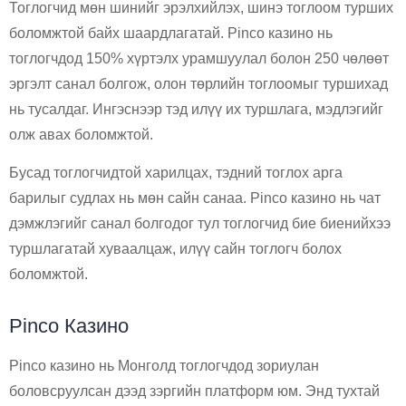
Тоглогчид мөн шинийг эрэлхийлэх, шинэ тоглоом турших
боломжтой байх шаардлагатай. Pinco казино нь
тоглогчдод 150% хүртэлх урамшуулал болон 250 чөлөөт
эргэлт санал болгож, олон төрлийн тоглоомыг туршихад
нь тусалдаг. Ингэснээр тэд илүү их туршлага, мэдлэгийг
олж авах боломжтой.
Бусад тоглогчидтой харилцах, тэдний тоглох арга
барилыг судлах нь мөн сайн санаа. Pinco казино нь чат
дэмжлэгийг санал болгодог тул тоглогчид бие биенийхээ
туршлагатай хуваалцаж, илүү сайн тоглогч болох
боломжтой.
Pinco Казино
Pinco казино нь Монголд тоглогчдод зориулан
боловсруулсан дээд зэргийн платформ юм. Энд тухтай