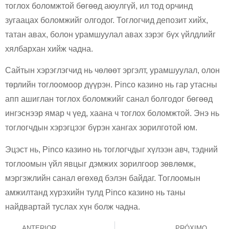
тоглох боломжтой бөгөөд аюулгүй, ил тод орчинд
зугаацах боломжийг олгодог. Тоглогчид депозит хийх,
татан авах, болон урамшуулал авах зэрэг бүх үйлдлийг
хялбархан хийж чадна.
Сайтын хэрэглэгчид нь чөлөөт эргэлт, урамшуулал, олон
төрлийн тоглоомоор дүүрэн. Pinco казино нь гар утасны
апп ашиглан тоглох боломжийг санал болгодог бөгөөд
ингэснээр ямар ч үед, хаана ч тоглох боломжтой. Энэ нь
тоглогчдын хэрэгцээг бүрэн хангах зорилготой юм.
Эцэст нь, Pinco казино нь тоглогчдыг хүлээн авч, тэдний
тоглоомын үйл явцыг дэмжих зорилгоор зөвлөмж,
мэргэжлийн санал өгөхөд бэлэн байдаг. Тоглоомын
амжилтанд хүрэхийн тулд Pinco казино нь таны
найдвартай туслах хүн болж чадна.
ANTERIOR
PRÓXIMO