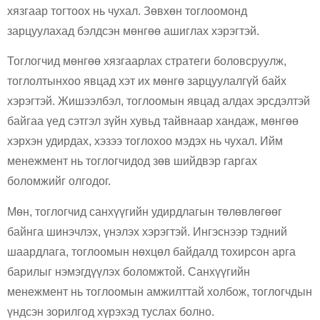
хязгаар тогтоох нь чухал. Зөвхөн тоглоомонд
зарцуулахад бэлдсэн мөнгөө ашиглах хэрэгтэй.
Тоглогчид мөнгөө хязгаарлах стратеги боловсруулж,
тоглолтынхоо явцад хэт их мөнгө зарцуулалгүй байх
хэрэгтэй. Жишээлбэл, тоглоомын явцад алдах эрсдэлтэй
байгаа үед сэтгэл зүйн хувьд тайвнаар хандаж, мөнгөө
хэрхэн удирдах, хэзээ тоглохоо мэдэх нь чухал. Ийм
менежмент нь тоглогчидод зөв шийдвэр гаргах
боломжийг олгодог.
Мөн, тоглогчид санхүүгийн удирдлагын төлөвлөгөөг
байнга шинэчлэх, үнэлэх хэрэгтэй. Ингэснээр тэдний
шаардлага, тоглоомын нөхцөл байдалд тохирсон арга
барилыг нэмэгдүүлэх боломжтой. Санхүүгийн
менежмент нь тоглоомын амжилттай холбож, тоглогчдын
үндсэн зорилгод хүрэхэд туслах болно.