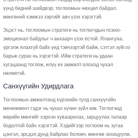
үүнд бидний шийдвэр, тоглоомын нөхцөл байдал,
мөнгөний хэмжээ зэргийг авч үзэх хэрэгтэй.
Эцэст нь, тоглоомын стратеги нь тоглогчдын психо-
эмоционал байдлыг ч анхаарч үзэх ёстой. Ялангуяа,
үргэлж ялахгүй байх үед тэвчээртэй байж, сэтгэл зүйгээ
барьж сурах нь хэрэгтэй. Ийм стратеги нь удаан
хугацаанд тоглож, илүү их амжилт олоход чухал
нөлөөтэй.
Санхүүгийн Удирдлага
Тоглоомын амжилтанд хүрэхийн тулд санхүүгийн
менежмент гэдэг нь чухал хүчин зүйл юм. Тоглогчид
өөрийн мөнгийг хэрхэн хуваарилах, зарцуулах талаар
бодолтой байх хэрэгтэй. Хэдийгээр тоглоом нь зугаа
цэнгэл, эрсдэл дунд байрлах боловч, мөнгөө зохицуулж,