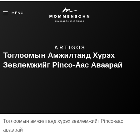
ARTIGOS
Тоглоомын Амжилтанд Хүрэх
Зөвлөмжийг Pinco-Аас Аваарай
Тоглоомын амжилтанд хүрэх зөвлөмжийг Pinco-аас
аваарай