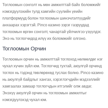
Тоглоомын сонголт нь мөн амжилттай байх боломжийг
нэмэгдүүлэхийн тулд хамгийн сүүлийн үеийн
платформууд болон тоглоомын шинэчлэлтүүдийг
анхаарах хэрэгтэй. Pinco казино зэрэг газруудад
тоглоомын өргөн сонголт, чанартай үйлчилгээ үзүүлдэг.
Энэ нь тоглогчидод илүү их боломжийг олгоно.
Тоглоомын Орчин
Тоглоомын орчин нь амжилттай тоглоход нөлөөлдөг нэг
чухал хүчин зүйл юм. Тоглогчид тухтай, аюулгүй орчинд
тоглох нь тэдэнд төвлөрөхөд туслах болно. Pinco казино
нь аюулгүй байдлыг хангах, хэрэглэгчдийн мэдээллийг
хамгаалах замаар тоглогчдын итгэлийг олж авдаг.
Энэхүү аюулгүй орчин нь тоглоомын амжилтыг
нэмэгдүүлэхэд чухал юм.