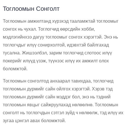
Тоглоомын Сонголт
Тоглоомын амжилтанд хүрэхэд тааламжтай тоглоомыг
сонгох нь чухал. Тоглогчид өөрсдийн хобби,
мэдлэгийнхээ дагуу тоглоомыг сонгох хэрэгтэй. Энэ нь
тоглогчдыг илүү сонирхолтой, идэвхтэй байлгахад
тусална. Жишээлбэл, зарим тоглогчид слотоос илүү
покерийг илүүд үзэж, түүнээс илүү их амжилт олох
боломжтой.
Тоглоомын сонголтод анхаарал тавихдаа, тоглогчид
тоглоомын дүрмийг сайн ойлгох хэрэгтэй. Хэрэв тэд
тоглоомын дүрмийг сайн мэддэг бол, энэ нь тэдний
тоглоомын явцыг сайжруулахад нөлөөлнө. Тоглоомын
сонголт нь тоглогчдын сэтгэл зүйд ч нөлөөлж, тэд илүү их
зугаа цэнгэл авах боломжтой.