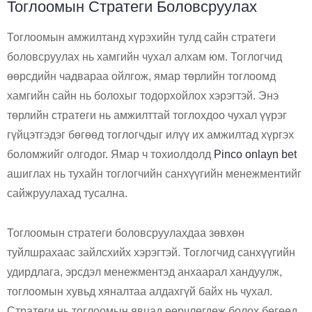
Тоглоомын Стратеги Боловсруулах
Тоглоомын амжилтанд хүрэхийн тулд сайн стратеги
боловсруулах нь хамгийн чухал алхам юм. Тоглогчид
өөрсдийн чадвараа ойлгож, ямар төрлийн тоглоомд
хамгийн сайн нь болохыг тодорхойлох хэрэгтэй. Энэ
төрлийн стратеги нь амжилттай тоглохдоо чухал үүрэг
гүйцэтгэдэг бөгөөд тоглогчдыг илүү их амжилтад хүргэх
боломжийг олгодог. Ямар ч тохиолдолд
Pinco onlayn bet
ашиглах нь тухайн тоглогчийн санхүүгийн менежментийг
сайжруулахад тусална.
Тоглоомын стратеги боловсруулахдаа зөвхөн
туйлшрахаас зайлсхийх хэрэгтэй. Тоглогчид санхүүгийн
удирдлага, эрсдэл менежментэд анхаарал хандуулж,
тоглоомын хувьд хяналтаа алдахгүй байх нь чухал.
Стратеги нь тоглоомын явцад өөрчлөгдөж болох бөгөөд