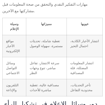
مهارات التفكير النقدي والتحقق من صحة المعلومات قبل
مشاركتها مع الآخرين.
عيوبها
مميزاتها
وسيلة
الإعلام
انتشار الأخبار الكاذبة،
تغطية شاملة، تحديثات
مواقع
احتمال التحيز
مستمرة، سهولة الوصول
الأخبار
الإلكترونية
انتشار المعلومات
سرعة الانتشار، تفاعل
وسائل
المضللة، قلة
مباشر، تنوع وجهات
التواصل
المصداقية
النظر
الاجتماعي
تأخر التحديثات،
مصداقية عالية، تغطية
التلفزيون
محدودية التفاعل
مباشرة للأحداث
والإذاعة
دور وسائل الإعلام في تشكيل الرأي