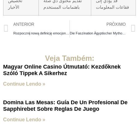
قد يؤدي إلى
تقديم محتوى ذي صلة
تخصيص
فقاعات المعلومات
باهتمامات المستخدم
الأخبار
ANTERIOR
PRÓXIMO
Rozpocznij nową definicję emocjonującej rozrywki w kasynie internetowym z kasynem savaspin – w którym każda rozgrywka daje Ci szansę na wysokich wypłat i niezapomnianych wrażeń.
Die Faszination Ägyptischer Mythologie: Von Pharaonen bis Rich Wilde
Veja Também:
Magyar Online Casino Útmutató: Kezdőknek
Szóló Tippek A Sikerhez
Continue Lendo »
Domina Las Mesas: Guía De Un Profesional De
Sapphirebet Sobre Reglas De Juego
Continue Lendo »