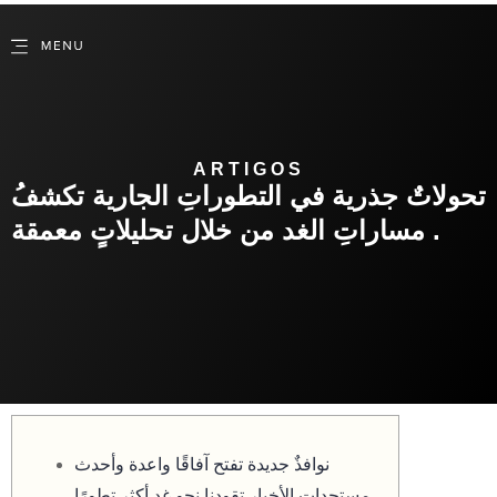
ARTIGOS
تحولاتٌ جذرية في التطوراتِ الجارية تكشفُ
مساراتِ الغد من خلال تحليلاتٍ معمقة .
نوافذٌ جديدة تفتح آفاقًا واعدة وأحدث
مستجدات الأخبار تقودنا نحو غدٍ أكثر تطورًا