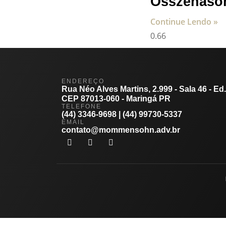
Összehason
Continue Lendo »
ENDEREÇO
Rua Néo Alves Martins, 2.999 - Sala 46 - Ed
CEP 87013-060 - Maringá PR
TELEFONE
(44) 3346-9698 | (44) 99730-5337
EMAIL
contato@mommensohn.adv.br