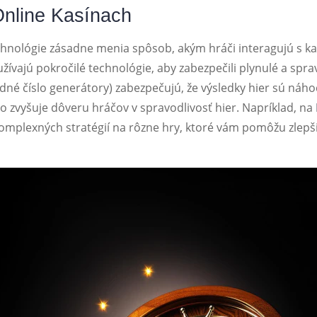
Online Kasínach
chnológie zásadne menia spôsob, akým hráči interagujú s k
žívajú pokročilé technológie, aby zabezpečili plynulé a spra
é číslo generátory) zabezpečujú, že výsledky hier sú náh
 zvyšuje dôveru hráčov v spravodlivosť hier. Napríklad, na
mplexných stratégií na rôzne hry, ktoré vám pomôžu zlepši