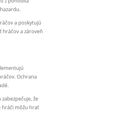
o z pohodlia
 hazardu.
ráčov a poskytujú
 hráčov a zároveň
plementujú
 hráčov. Ochrana
adé.
a zabezpečuje, že
e hráči môžu hrať