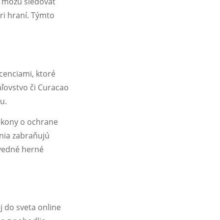
i môžu sledovať
pri hraní. Týmto
icenciami, ktoré
áľovstvo či Curacao
u.
Zákony o ochrane
ania zabraňujú
ovedné herné
aj do sveta online