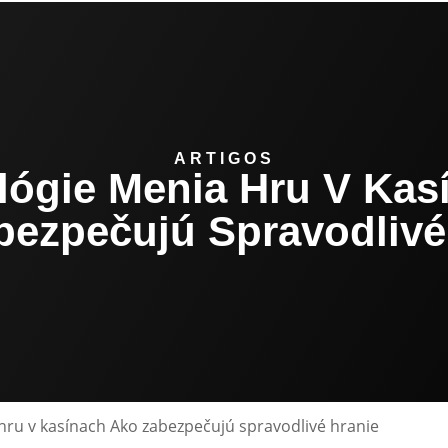
ARTIGOS
lógie Menia Hru V Kas
bezpečujú Spravodlivé
hru v kasínach Ako zabezpečujú spravodlivé hranie