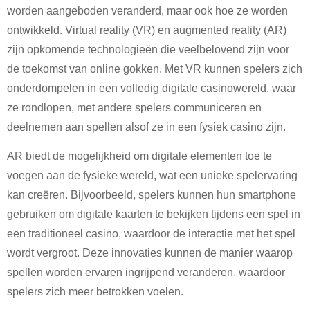
worden aangeboden veranderd, maar ook hoe ze worden
ontwikkeld. Virtual reality (VR) en augmented reality (AR)
zijn opkomende technologieën die veelbelovend zijn voor
de toekomst van online gokken. Met VR kunnen spelers zich
onderdompelen in een volledig digitale casinowereld, waar
ze rondlopen, met andere spelers communiceren en
deelnemen aan spellen alsof ze in een fysiek casino zijn.
AR biedt de mogelijkheid om digitale elementen toe te
voegen aan de fysieke wereld, wat een unieke spelervaring
kan creëren. Bijvoorbeeld, spelers kunnen hun smartphone
gebruiken om digitale kaarten te bekijken tijdens een spel in
een traditioneel casino, waardoor de interactie met het spel
wordt vergroot. Deze innovaties kunnen de manier waarop
spellen worden ervaren ingrijpend veranderen, waardoor
spelers zich meer betrokken voelen.