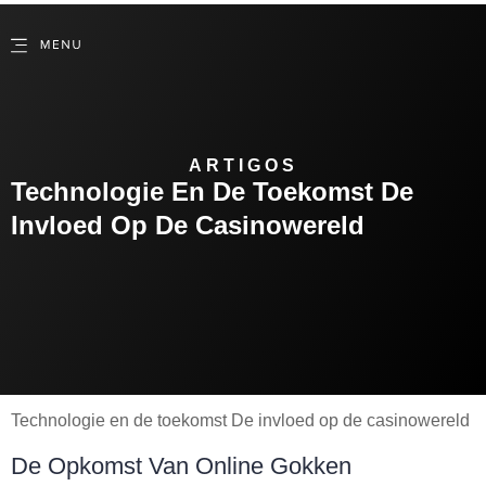
ARTIGOS
Technologie En De Toekomst De
Invloed Op De Casinowereld
Technologie en de toekomst De invloed op de casinowereld
De Opkomst Van Online Gokken