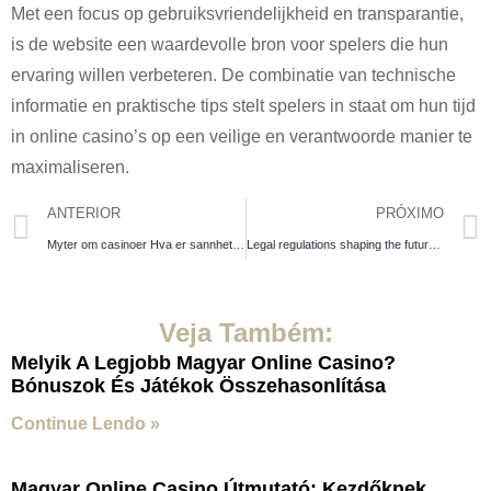
Met een focus op gebruiksvriendelijkheid en transparantie,
is de website een waardevolle bron voor spelers die hun
ervaring willen verbeteren. De combinatie van technische
informatie en praktische tips stelt spelers in staat om hun tijd
in online casino’s op een veilige en verantwoorde manier te
maximaliseren.
ANTERIOR
PRÓXIMO
Myter om casinoer Hva er sannheten bak misforståelsene
Legal regulations shaping the future of gambling in your region
Veja Também:
Melyik A Legjobb Magyar Online Casino?
Bónuszok És Játékok Összehasonlítása
Continue Lendo »
Magyar Online Casino Útmutató: Kezdőknek