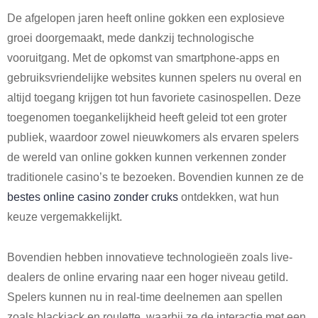
De afgelopen jaren heeft online gokken een explosieve
groei doorgemaakt, mede dankzij technologische
vooruitgang. Met de opkomst van smartphone-apps en
gebruiksvriendelijke websites kunnen spelers nu overal en
altijd toegang krijgen tot hun favoriete casinospellen. Deze
toegenomen toegankelijkheid heeft geleid tot een groter
publiek, waardoor zowel nieuwkomers als ervaren spelers
de wereld van online gokken kunnen verkennen zonder
traditionele casino’s te bezoeken. Bovendien kunnen ze de
bestes online casino zonder cruks
ontdekken, wat hun
keuze vergemakkelijkt.
Bovendien hebben innovatieve technologieën zoals live-
dealers de online ervaring naar een hoger niveau getild.
Spelers kunnen nu in real-time deelnemen aan spellen
zoals blackjack en roulette, waarbij ze de interactie met een