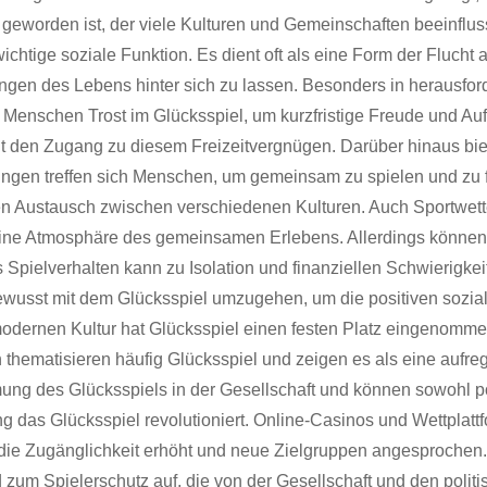
 geworden ist, der viele Kulturen und Gemeinschaften beeinflus
 wichtige soziale Funktion. Es dient oft als eine Form der Fluch
gen des Lebens hinter sich zu lassen. Besonders in herausford
 Menschen Trost im Glücksspiel, um kurzfristige Freude und Au
t den Zugang zu diesem Freizeitvergnügen. Darüber hinaus biete
tungen treffen sich Menschen, um gemeinsam zu spielen und zu f
n Austausch zwischen verschiedenen Kulturen. Auch Sportwetten
eine Atmosphäre des gemeinsamen Erlebens. Allerdings können 
ielverhalten kann zu Isolation und finanziellen Schwierigkeite
ewusst mit dem Glücksspiel umzugehen, um die positiven sozial
odernen Kultur hat Glücksspiel einen festen Platz eingenommen,
hematisieren häufig Glücksspiel und zeigen es als eine aufreg
ng des Glücksspiels in der Gesellschaft und können sowohl po
ung das Glücksspiel revolutioniert. Online-Casinos und Wettpla
ie Zugänglichkeit erhöht und neue Zielgruppen angesprochen. Gl
 zum Spielerschutz auf, die von der Gesellschaft und den poli