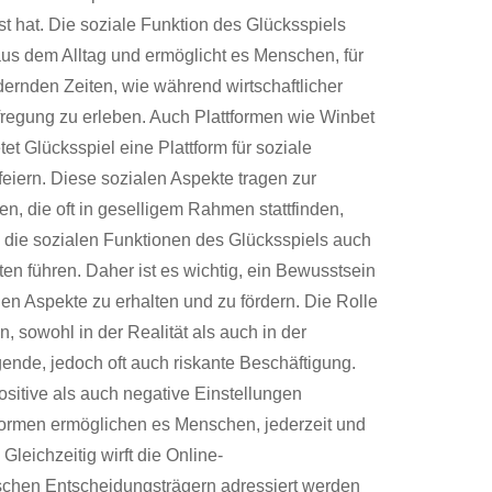
st hat. Die soziale Funktion des Glücksspiels
t aus dem Alltag und ermöglicht es Menschen, für
ernden Zeiten, wie während wirtschaftlicher
fregung zu erleben. Auch Plattformen wie Winbet
t Glücksspiel eine Plattform für soziale
eiern. Diese sozialen Aspekte tragen zur
, die oft in geselligem Rahmen stattfinden,
die sozialen Funktionen des Glücksspiels auch
n führen. Daher ist es wichtig, ein Bewusstsein
en Aspekte zu erhalten und zu fördern. Die Rolle
 sowohl in der Realität als auch in der
ende, jedoch oft auch riskante Beschäftigung.
sitive als auch negative Einstellungen
ttformen ermöglichen es Menschen, jederzeit und
eichzeitig wirft die Online-
tischen Entscheidungsträgern adressiert werden