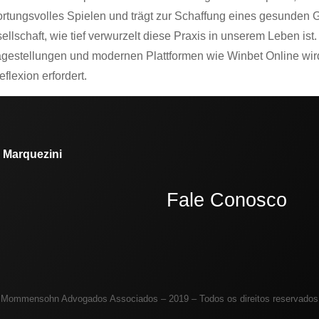
wortungsvolles Spielen und trägt zur Schaffung eines gesunden 
llschaft, wie tief verwurzelt diese Praxis in unserem Leben ist
ragestellungen und modernen Plattformen wie Winbet Online wir
flexion erfordert.
. Marquezini
Fale Conosco
Mommensohn Advogados Associados – 2019 – Todos os direitos reservados