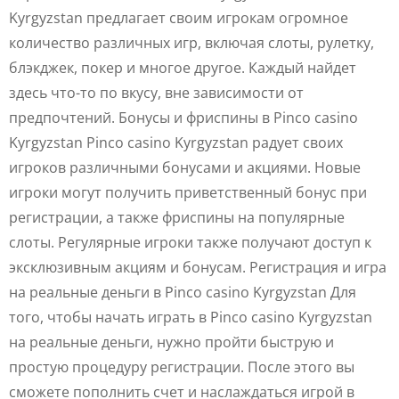
Kyrgyzstan предлагает своим игрокам огромное
количество различных игр, включая слоты, рулетку,
блэкджек, покер и многое другое. Каждый найдет
здесь что-то по вкусу, вне зависимости от
предпочтений. Бонусы и фриспины в Pinco casino
Kyrgyzstan Pinco casino Kyrgyzstan радует своих
игроков различными бонусами и акциями. Новые
игроки могут получить приветственный бонус при
регистрации, а также фриспины на популярные
слоты. Регулярные игроки также получают доступ к
эксклюзивным акциям и бонусам. Регистрация и игра
на реальные деньги в Pinco casino Kyrgyzstan Для
того, чтобы начать играть в Pinco casino Kyrgyzstan
на реальные деньги, нужно пройти быструю и
простую процедуру регистрации. После этого вы
сможете пополнить счет и наслаждаться игрой в