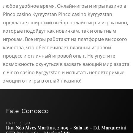
любое удобное время. Онлайн-игры и игры казино в
Pinco casino Kyrgyzstan Pinco casino Kyrgyzstan
предлагает широкий выбор онлайн-игр и игр казино,
которые подойдут как новичкам, так и опытным
игрокам. Все игры работают на платформе высокого
качества, что обеспечивает плавный игровой
процесс и отличный игровой опыт. Не упустите
возможность окунуться в захватывающий мир азарта
с Pinco casino Kyrgyzstan и испытать неповторимые
эмоции от игры в онлайн-казино!
Fale Conosco
ENDEREÇO
Rua Néo Alves Martins, 2.999 - Sala 46 - Ed. Marquezini