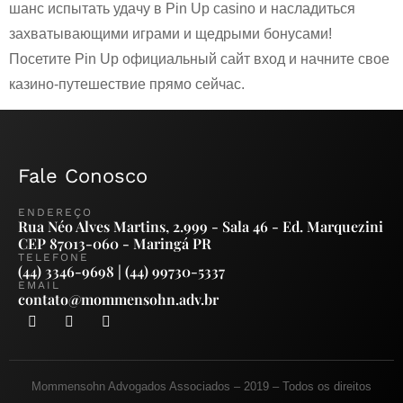
шанс испытать удачу в Pin Up casino и насладиться
захватывающими играми и щедрыми бонусами!
Посетите Pin Up официальный сайт вход и начните свое
казино-путешествие прямо сейчас.
Fale Conosco
ENDEREÇO
Rua Néo Alves Martins, 2.999 - Sala 46 - Ed. Marquezini
CEP 87013-060 - Maringá PR
TELEFONE
(44) 3346-9698 | (44) 99730-5337
EMAIL
contato@mommensohn.adv.br
Mommensohn Advogados Associados – 2019 – Todos os direitos