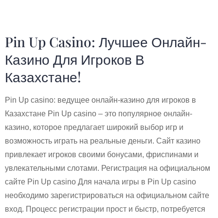
Tag:
Casino Pin Up Game
Pin Up Casino: Лучшее Онлайн-
Казино Для Игроков В
Казахстане!
Pin Up casino: ведущее онлайн-казино для игроков в
Казахстане Pin Up casino – это популярное онлайн-
казино, которое предлагает широкий выбор игр и
возможность играть на реальные деньги. Сайт казино
привлекает игроков своими бонусами, фриспинами и
увлекательными слотами. Регистрация на официальном
сайте Pin Up casino Для начала игры в Pin Up casino
необходимо зарегистрироваться на официальном сайте
вход. Процесс регистрации прост и быстр, потребуется