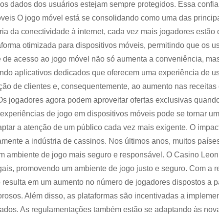
 os dados dos usuários estejam sempre protegidos. Essa confia
óveis O jogo móvel está se consolidando como uma das principa
a da conectividade à internet, cada vez mais jogadores estão 
aforma otimizada para dispositivos móveis, permitindo que os 
ade de acesso ao jogo móvel não só aumenta a conveniência, m
ndo aplicativos dedicados que oferecem uma experiência de usuá
nção de clientes e, consequentemente, ao aumento nas receita
s jogadores agora podem aproveitar ofertas exclusivas quando 
experiências de jogo em dispositivos móveis pode se tornar um d
tar a atenção de um público cada vez mais exigente. O impac
tamente a indústria de cassinos. Nos últimos anos, muitos país
um ambiente de jogo mais seguro e responsável. O Casino Leon,
ais, promovendo um ambiente de jogo justo e seguro. Com a 
 resulta em um aumento no número de jogadores dispostos a pa
gorosos. Além disso, as plataformas são incentivadas a impleme
ociados. As regulamentações também estão se adaptando às nov