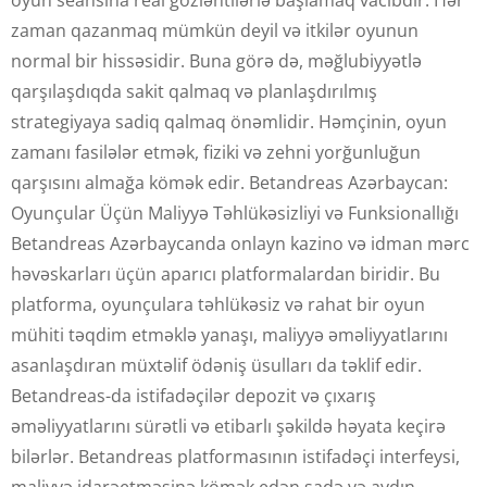
oyun seansına real gözləntilərlə başlamaq vacibdir. Hər
zaman qazanmaq mümkün deyil və itkilər oyunun
normal bir hissəsidir. Buna görə də, məğlubiyyətlə
qarşılaşdıqda sakit qalmaq və planlaşdırılmış
strategiyaya sadiq qalmaq önəmlidir. Həmçinin, oyun
zamanı fasilələr etmək, fiziki və zehni yorğunluğun
qarşısını almağa kömək edir. Betandreas Azərbaycan:
Oyunçular Üçün Maliyyə Təhlükəsizliyi və Funksionallığı
Betandreas Azərbaycanda onlayn kazino və idman mərc
həvəskarları üçün aparıcı platformalardan biridir. Bu
platforma, oyunçulara təhlükəsiz və rahat bir oyun
mühiti təqdim etməklə yanaşı, maliyyə əməliyyatlarını
asanlaşdıran müxtəlif ödəniş üsulları da təklif edir.
Betandreas-da istifadəçilər depozit və çıxarış
əməliyyatlarını sürətli və etibarlı şəkildə həyata keçirə
bilərlər. Betandreas platformasının istifadəçi interfeysi,