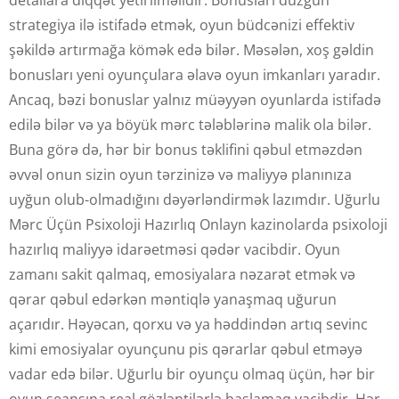
detallara diqqət yetirilməlidir. Bonusları düzgün
strategiya ilə istifadə etmək, oyun büdcənizi effektiv
şəkildə artırmağa kömək edə bilər. Məsələn, xoş gəldin
bonusları yeni oyunçulara əlavə oyun imkanları yaradır.
Ancaq, bəzi bonuslar yalnız müəyyən oyunlarda istifadə
edilə bilər və ya böyük mərc tələblərinə malik ola bilər.
Buna görə də, hər bir bonus təklifini qəbul etməzdən
əvvəl onun sizin oyun tərzinizə və maliyyə planınıza
uyğun olub-olmadığını dəyərləndirmək lazımdır. Uğurlu
Mərc Üçün Psixoloji Hazırlıq Onlayn kazinolarda psixoloji
hazırlıq maliyyə idarəetməsi qədər vacibdir. Oyun
zamanı sakit qalmaq, emosiyalara nəzarət etmək və
qərar qəbul edərkən məntiqlə yanaşmaq uğurun
açarıdır. Həyəcan, qorxu və ya həddindən artıq sevinc
kimi emosiyalar oyunçunu pis qərarlar qəbul etməyə
vadar edə bilər. Uğurlu bir oyunçu olmaq üçün, hər bir