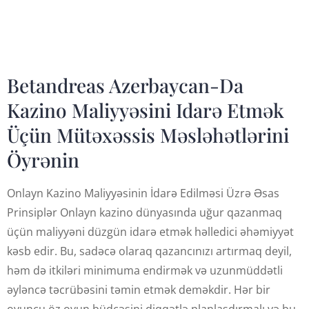
Tag:
Betandreas
Azerbaycan
Betandreas Azerbaycan-Da
Kazino Maliyyəsini Idarə Etmək
Üçün Mütəxəssis Məsləhətlərini
Öyrənin
Onlayn Kazino Maliyyəsinin İdarə Edilməsi Üzrə Əsas
Prinsiplər Onlayn kazino dünyasında uğur qazanmaq
üçün maliyyəni düzgün idarə etmək həlledici əhəmiyyət
kəsb edir. Bu, sadəcə olaraq qazancınızı artırmaq deyil,
həm də itkiləri minimuma endirmək və uzunmüddətli
əyləncə təcrübəsini təmin etmək deməkdir. Hər bir