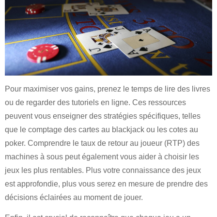
Pour maximiser vos gains, prenez le temps de lire des livres
ou de regarder des tutoriels en ligne. Ces ressources
peuvent vous enseigner des stratégies spécifiques, telles
que le comptage des cartes au blackjack ou les cotes au
poker. Comprendre le taux de retour au joueur (RTP) des
machines à sous peut également vous aider à choisir les
jeux les plus rentables. Plus votre connaissance des jeux
est approfondie, plus vous serez en mesure de prendre des
décisions éclairées au moment de jouer.