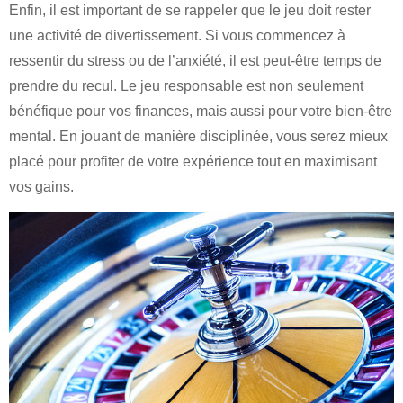
Enfin, il est important de se rappeler que le jeu doit rester
une activité de divertissement. Si vous commencez à
ressentir du stress ou de l’anxiété, il est peut-être temps de
prendre du recul. Le jeu responsable est non seulement
bénéfique pour vos finances, mais aussi pour votre bien-être
mental. En jouant de manière disciplinée, vous serez mieux
placé pour profiter de votre expérience tout en maximisant
vos gains.