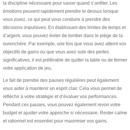
la discipline nécessaire pour savoir quand s’arrêter. Les
émotions peuvent rapidement prendre le dessus lorsque
vous jouez, ce qui peut vous conduire à prendre des
décisions impulsives. En établissant des limites de temps et
d’argent, vous pouvez éviter de tomber dans le piège de la
surenchère. Par exemple, une fois que vous avez atteint vos
objectifs de gains ou que vous avez subi des pertes
significatives, il est préférable de quitter la table ou de fermer
votre application de jeu.
Le fait de prendre des pauses régulières peut également
vous aider à maintenir un esprit clair. Cela vous permet de
réfléchir à votre stratégie et d’évaluer vos performances.
Pendant ces pauses, vous pouvez également revoir votre
budget et ajuster votre approche si nécessaire. Rester calme
et rationnel est essentiel pour maximiser vos gains.