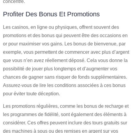
concentré.
Profiter Des Bonus Et Promotions
Les casinos, en ligne ou physiques, offrent souvent des
promotions et des bonus qui peuvent être des occasions en
or pour maximiser vos gains. Les bonus de bienvenue, par
exemple, vous permettent de commencer avec plus d’argent
que vous n’en avez réellement déposé. Cela vous donne la
possibilité de jouer plus longtemps et d’augmenter vos
chances de gagner sans risquer de fonds supplémentaires.
Assurez-vous de lire les conditions associées à ces bonus
pour éviter toute déception.
Les promotions régulières, comme les bonus de recharge et
les programmes de fidélité, sont également des éléments à
considérer. Ces offres peuvent inclure des tours gratuits sur
des machines à sous ou des remises en argent sur vos