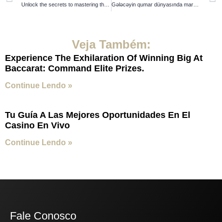
Unlock the secrets to mastering the art of casino gaming Casino gaming is a captivating world filled with excitement, st
Gələcəyin qumar dünyasında maraqlı trendlər nələrdir
Veja Também:
Experience The Exhilaration Of Winning Big At
Baccarat: Command Elite Prizes.
Continue Lendo »
Tu Guía A Las Mejores Oportunidades En El
Casino En Vivo
Continue Lendo »
Fale Conosco