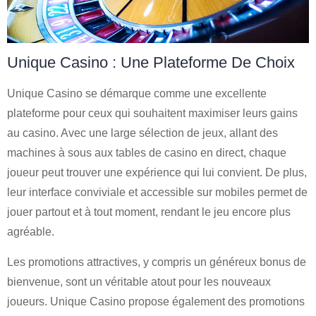
Unique Casino : Une Plateforme De Choix
Unique Casino se démarque comme une excellente
plateforme pour ceux qui souhaitent maximiser leurs gains
au casino. Avec une large sélection de jeux, allant des
machines à sous aux tables de casino en direct, chaque
joueur peut trouver une expérience qui lui convient. De plus,
leur interface conviviale et accessible sur mobiles permet de
jouer partout et à tout moment, rendant le jeu encore plus
agréable.
Les promotions attractives, y compris un généreux bonus de
bienvenue, sont un véritable atout pour les nouveaux
joueurs. Unique Casino propose également des promotions