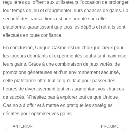
régulières qui offrent aux utilisateurs l’occasion de prolonger
leur temps de jeu et d’augmenter leurs chances de gains. La
sécurité des transactions est une priorité sur cette
plateforme, garantissant que tous les dépôts et retraits sont
effectués en toute confiance.
En conclusion, Unique Casino est un choix judicieux pour
les joueurs débutants et expérimentés souhaitant maximiser
leurs gains. Grâce à une combinaison de jeux variés, de
promotions généreuses et d’un environnement sécurisé,
cette plateforme offre tout ce qu’il faut pour passer des
heures de divertissement tout en augmentant vos chances
de succès. N’hésitez pas à explorer tout ce que Unique
Casino a à offrir et à mettre en pratique les stratégies
décrites pour optimiser vos gains.
ANTERIOR
PRÓXIMO