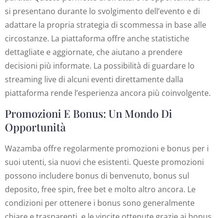
si presentano durante lo svolgimento dell’evento e di
adattare la propria strategia di scommessa in base alle
circostanze. La piattaforma offre anche statistiche
dettagliate e aggiornate, che aiutano a prendere
decisioni più informate. La possibilità di guardare lo
streaming live di alcuni eventi direttamente dalla
piattaforma rende l’esperienza ancora più coinvolgente.
Promozioni E Bonus: Un Mondo Di
Opportunità
Wazamba offre regolarmente promozioni e bonus per i
suoi utenti, sia nuovi che esistenti. Queste promozioni
possono includere bonus di benvenuto, bonus sul
deposito, free spin, free bet e molto altro ancora. Le
condizioni per ottenere i bonus sono generalmente
chiare e trasparenti, e le vincite ottenute grazie ai bonus