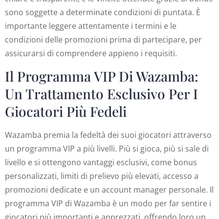
sono soggette a determinate condizioni di puntata. È
importante leggere attentamente i termini e le
condizioni delle promozioni prima di partecipare, per
assicurarsi di comprendere appieno i requisiti.
Il Programma VIP Di Wazamba:
Un Trattamento Esclusivo Per I
Giocatori Più Fedeli
Wazamba premia la fedeltà dei suoi giocatori attraverso
un programma VIP a più livelli. Più si gioca, più si sale di
livello e si ottengono vantaggi esclusivi, come bonus
personalizzati, limiti di prelievo più elevati, accesso a
promozioni dedicate e un account manager personale. Il
programma VIP di Wazamba è un modo per far sentire i
giocatori più importanti e apprezzati, offrendo loro un