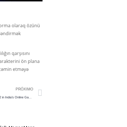
tforma olaraq özünü
fləndirmək
lığın qarşısını
rakterini ön plana
ı təmin etməyə
PRÓXIMO
“Experience the Excitement of Chicken Road 2 in India’s Online Gaming Scene!”