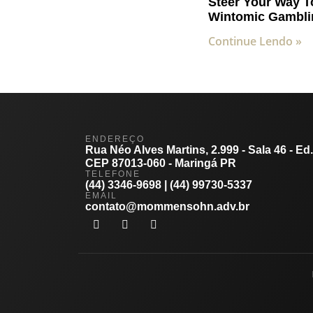
Steer Your Way T
Wintomic Gamblin
Continue Lendo »
ENDEREÇO
Rua Néo Alves Martins, 2.999 - Sala 46 - Ed
CEP 87013-060 - Maringá PR
TELEFONE
(44) 3346-9698 | (44) 99730-5337
EMAIL
contato@mommensohn.adv.br