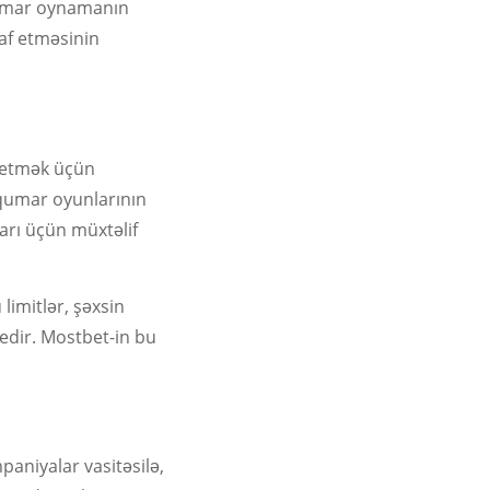
 qumar oynamanın
şaf etməsinin
k etmək üçün
ə qumar oyunlarının
arı üçün müxtəlif
limitlər, şəxsin
edir. Mostbet-in bu
paniyalar vasitəsilə,