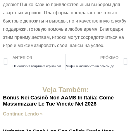
делают Пинко Казино привлекательным выбором для
азартных игроков. Платформа предлагает не только
быстрые депозиты и выводы, но и качественную службу
поддержки, готовую помочь в любое время. Благодаря
этим преимуществам, игроки могут сосредоточиться на
игре и максимизировать свои шансы на успех.
ANTERIOR
PRÓXIMO
Психология азартных игр как эмоции влияют на выбор игрока
Мифы о казино что на самом деле скрывается за игорным бизнесом
Veja Também:
Bonus Nei Casinò Non AAMS In Italia: Come
Massimizzare Le Tue Vincite Nel 2026
Continue Lendo »