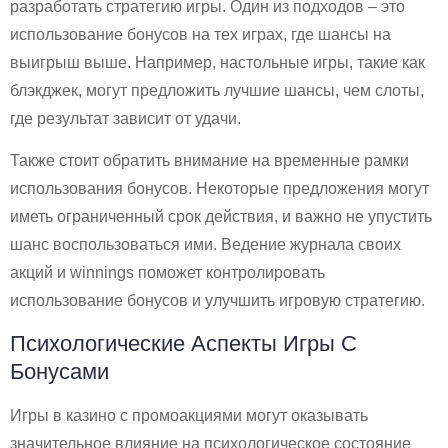
разработать стратегию игры. Один из подходов – это
использование бонусов на тех играх, где шансы на
выигрыш выше. Например, настольные игры, такие как
блэкджек, могут предложить лучшие шансы, чем слоты,
где результат зависит от удачи.
Также стоит обратить внимание на временные рамки
использования бонусов. Некоторые предложения могут
иметь ограниченный срок действия, и важно не упустить
шанс воспользоваться ими. Ведение журнала своих
акций и winnings поможет контролировать
использование бонусов и улучшить игровую стратегию.
Психологические Аспекты Игры С
Бонусами
Игры в казино с промоакциями могут оказывать
значительное влияние на психологическое состояние