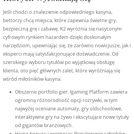
Jeśli chodzi o znalezienie odpowiedniego kasyna,
bettorzy chcą miejsca, które zapewnia świetne gry,
bezpieczną grę i zabawę. K2 wyróżnia się nasyconym
cyfrowym rynkiem hazardem dzięki doskonałym
narzędziom, upewniając się, że zarówno nowicjusze, jak i
eksperci mają satysfakcjonujące doświadczenie. Od
szerokiego wyboru tytułów po wyjątkową obsługę
klienta, oto pięć głównych zalet, które wyróżniają się
wśród miłośników kasyna.
Obszerne portfolio gier: Igaming Platform zawiera
ogromną różnorodność opcji rozrywki, w tym
najwyżej oceniane automaty, gry oldschoolowe,
interaktywne gry na żywo i ekscytujące nowe tytuły
od gigantów branżowych.
Hojne bonusy i promocje: Regulowanie członków