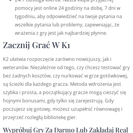
pomocy jest online 24 godziny na dobę, 7 dni w
tygodniu, aby odpowiedzieć na twoje pytania na
wszelkie pytania lub problemy, zapewniając, że
wrażenia z gry jest jak najbardziej płynne.
Zacznij Grać W K1
K2 ułatwia rozpoczęcie zarówno nowicjuszy, jak i
weteranów. Niezależnie od tego, czy chcesz testować gry
bez żadnych kosztów, czy nurkować w grze gotówkowej,
są ścieżki dla każdego gracza. Metoda wdrożenia jest
szybka i prosta, a początkujący gracze mogą cieszyć się
hojnymi bonusami, gdy tylko się zarejestrują. Gdy
poczujesz się gotowy, możesz uzupełnić równowagę i
przejrzeć rozległą bibliotekę gier.
Wypróbuj Gry Za Darmo Lub Zakładaj Real