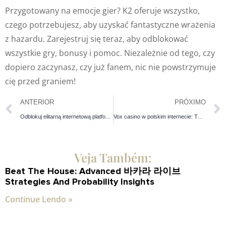
Przygotowany na emocje gier? K2 oferuje wszystko,
czego potrzebujesz, aby uzyskać fantastyczne wrażenia
z hazardu. Zarejestruj się teraz, aby odblokować
wszystkie gry, bonusy i pomoc. Niezależnie od tego, czy
dopiero zaczynasz, czy już fanem, nic nie powstrzymuje
cię przed graniem!
ANTERIOR
PRÓXIMO
Odblokuj elitarną internetową platformę kasynową z K1
Vox casino w polskim internecie: Twoje serce rozrywki i niepowtarzalnych wrażeń
Veja Também:
Beat The House: Advanced 바카라 라이브
Strategies And Probability Insights
Continue Lendo »