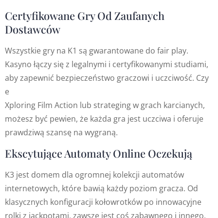
Certyfikowane Gry Od Zaufanych
Dostawców
Wszystkie gry na K1 są gwarantowane do fair play.
Kasyno łączy się z legalnymi i certyfikowanymi studiami,
aby zapewnić bezpieczeństwo graczowi i uczciwość. Czy
e
Xploring Film Action lub strateging w grach karcianych,
możesz być pewien, że każda gra jest uczciwa i oferuje
prawdziwą szansę na wygraną.
Ekscytujące Automaty Online Oczekują
K3 jest domem dla ogromnej kolekcji automatów
internetowych, które bawią każdy poziom gracza. Od
klasycznych konfiguracji kołowrotków po innowacyjne
rolki z jackpotami, zawsze jest coś zabawnego i innego.