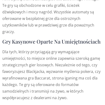
Te gry są obchodzone w celu grafiki, ścieżek
dźwiękowych i mocy nagród. Wszystkie automaty są
oferowane w bezpłatnej grze dla ostrożnych
użytkowników lub w prawdziwej grze dla poważnych
graczy.
Gry Kasynowe Oparte Na Umiejętnościach
Dla tych, którzy przyciągają gry wymagające
umiejętności, to miejsce online zapewnia szeroką gamę
strategicznych gier losowych. Niezależnie od tego, czy
faworyzujesz Blackjacka, wyzwanie myślenia pokera, czy
wyrafinowana gra Baccarat, strona iganing ma coś dla
każdego. Te gry są oferowane do formatów
samodzielnych i transmisji na żywo, w których
współpracujesz z dealerami na żywo.