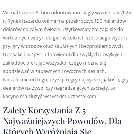
Virtual Casino Action odnotowano ciągły wzrost, aw 2025
r. Rynek hazardu online ma przekroczyć 150 miliardów
dolarów na całym świecie. Użytkownicy zbliżają się do
wirtualnych witryn do gier w celu ich szerokiego wyboru
gry, gry w drodze oraz zaufanych i bezproblemowych
transakcji. K2 jest odpowiedni dla zwykłych i zwykłych
zakładów, oferując wszystko, czego można się
spodziewać w zabawnych i owocnych sesjach.
Niezależnie od tego, czy są to gry najwyższej jakości, gry
dealerów na żywo, czy nagradzających zachęty, to
kasyno ma służyć wszystkim uczestnikom.
Zalety Korzystania Z 5
Najważniejszych Powodów, Dla
Których Wyróżniają Się