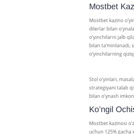
Mostbet Kazi
Mostbet kazino o’yinl
dilerlar bilan o’ynal
o’yinchilarni jalb qi
bilan ta’minlanadi,
o’yinchilarning qiziq
Stol o’yinlari, masal
strategiyani talab q
bilan o’ynash imkoni
Ko’ngil Ochi
Mostbet kazinosi o’z
uchun 125% gacha xu