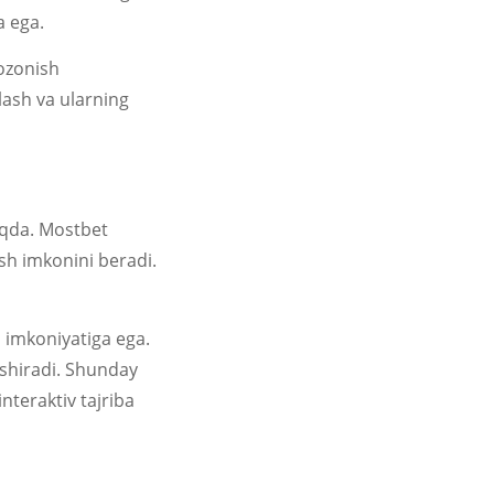
a ega.
qozonish
lash va ularning
oqda. Mostbet
rish imkonini beradi.
h imkoniyatiga ega.
 oshiradi. Shunday
nteraktiv tajriba