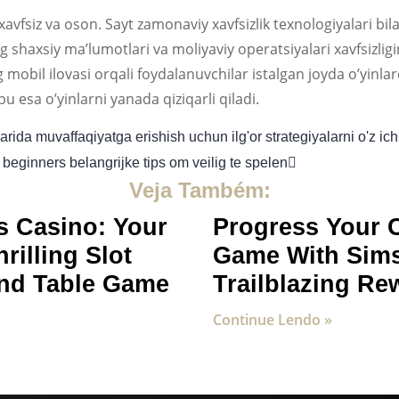
avfsiz va oson. Sayt zamonaviy xavfsizlik texnologiyalari b
ng shaxsiy ma’lumotlari va moliyaviy operatsiyalari xavfsizligi
g mobil ilovasi orqali foydalanuvchilar istalgan joyda o’yin
u esa o’yinlarni yanada qiziqarli qiladi.
arida muvaffaqiyatga erishish uchun ilg'or strategiyalarni o'z ich
beginners belangrijke tips om veilig te spelen
Veja Também:
s Casino: Your
Progress Your 
rilling Slot
Game With Sims
nd Table Game
Trailblazing Re
Continue Lendo »