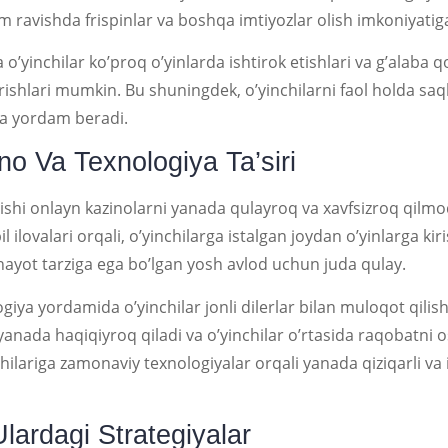
m ravishda frispinlar va boshqa imtiyozlar olish imkoniyatig
’yinchilar ko’proq o’yinlarda ishtirok etishlari va g’alaba 
rishlari mumkin. Bu shuningdek, o’yinchilarni faol holda saq
hga yordam beradi.
o Va Texnologiya Ta’siri
nishi onlayn kazinolarni yanada qulayroq va xavfsizroq qilm
l ilovalari orqali, o’yinchilarga istalgan joydan o’yinlarga ki
 hayot tarziga ega bo’lgan yosh avlod uchun juda qulay.
iya yordamida o’yinchilar jonli dilerlar bilan muloqot qilis
i yanada haqiqiyroq qiladi va o’yinchilar o’rtasida raqobatni
chilariga zamonaviy texnologiyalar orqali yanada qiziqarli va i
Ulardagi Strategiyalar