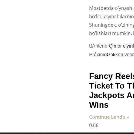
Mostbetda o’ynash x
bo’lib, o’yinchilarni
Shuningdek, o’zinin
bo’lishlari mumkin, b
Anterior
Qimor o'yinl
Próximo
Gokken voor 
Fancy Reel
Ticket To Th
Jackpots A
Wins
Continue Lendo »