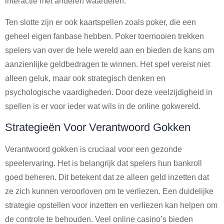
interactie met anderen waarderen.
Ten slotte zijn er ook kaartspellen zoals poker, die een
geheel eigen fanbase hebben. Poker toernooien trekken
spelers van over de hele wereld aan en bieden de kans om
aanzienlijke geldbedragen te winnen. Het spel vereist niet
alleen geluk, maar ook strategisch denken en
psychologische vaardigheden. Door deze veelzijdigheid in
spellen is er voor ieder wat wils in de online gokwereld.
Strategieën Voor Verantwoord Gokken
Verantwoord gokken is cruciaal voor een gezonde
speelervaring. Het is belangrijk dat spelers hun bankroll
goed beheren. Dit betekent dat ze alleen geld inzetten dat
ze zich kunnen veroorloven om te verliezen. Een duidelijke
strategie opstellen voor inzetten en verliezen kan helpen om
de controle te behouden. Veel online casino’s bieden