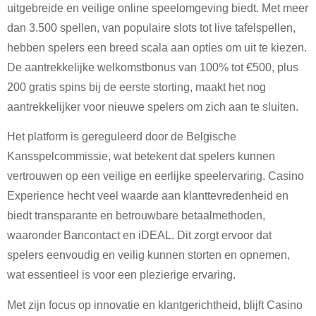
uitgebreide en veilige online speelomgeving biedt. Met meer
dan 3.500 spellen, van populaire slots tot live tafelspellen,
hebben spelers een breed scala aan opties om uit te kiezen.
De aantrekkelijke welkomstbonus van 100% tot €500, plus
200 gratis spins bij de eerste storting, maakt het nog
aantrekkelijker voor nieuwe spelers om zich aan te sluiten.
Het platform is gereguleerd door de Belgische
Kansspelcommissie, wat betekent dat spelers kunnen
vertrouwen op een veilige en eerlijke speelervaring. Casino
Experience hecht veel waarde aan klanttevredenheid en
biedt transparante en betrouwbare betaalmethoden,
waaronder Bancontact en iDEAL. Dit zorgt ervoor dat
spelers eenvoudig en veilig kunnen storten en opnemen,
wat essentieel is voor een plezierige ervaring.
Met zijn focus op innovatie en klantgerichtheid, blijft Casino