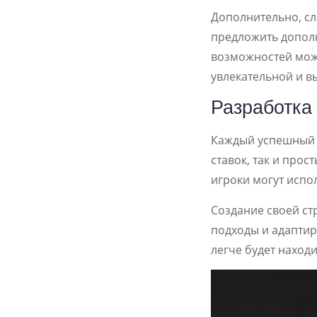
Дополнительно, сл
предложить допол
возможностей може
увлекательной и в
Разработка
Каждый успешный и
ставок, так и про
игроки могут испо
Создание своей ст
подходы и адаптир
легче будет наход