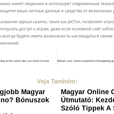
зино имеет лицензии и использует современные техно
 защитит ваши личные данные и средства от возможных у
зование зеркал казино, таких как JetTon, позволяет игр
получать доступ к играм, даже если основной сайт забло
вы всегда будете иметь возможность наслаждаться своим
аничений.
nning at the casino tips you need to know
Veja Também:
egjobb Magyar
Magyar Online 
ino? Bónuszok
Útmutató: Kezd
Szóló Tippek A 