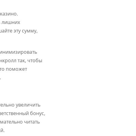
казино.
ь лишних
айте эту сумму,
 минимизировать
нкролл так, чтобы
Это поможет
.
тельно увеличить
ветственный бонус,
имательно читать
й.