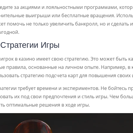
едите за акциями и лояльностными программами, котор
нительные выигрыши или бесплатные вращения. Исполь
т помочь не только увеличить банкролл, но и сделать и
ыгодной.
 Стратегии Игры
грок в казино имеет свою стратегию. Это может быть к
стые правила, основанные на личном опыте. Например, в
льзовать стратегию подсчета карт для повышения своих
ратегии требует времени и экспериментов. Не бойтесь 
овать их под свои предпочтения и стиль игры. Чем больш
ить оптимальные решения в ходе игры.