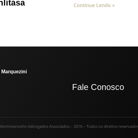
lítása
Continue Lendo »
. Marquezini
Fale Conosco
Mommensohn Advogados Associados – 2019 – Todos os direitos reservado