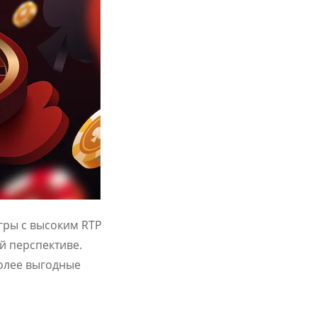
Игры с высоким RTP
й перспективе.
более выгодные