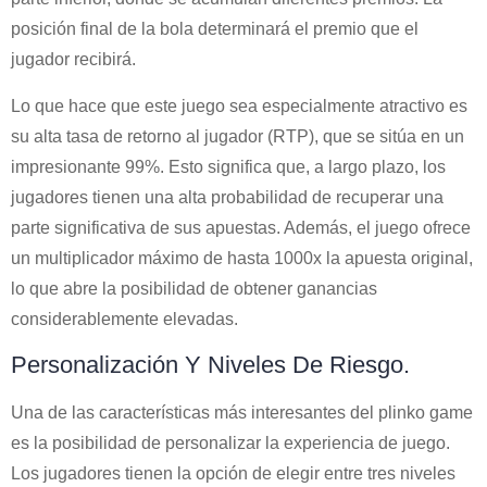
posición final de la bola determinará el premio que el
jugador recibirá.
Lo que hace que este juego sea especialmente atractivo es
su alta tasa de retorno al jugador (RTP), que se sitúa en un
impresionante 99%. Esto significa que, a largo plazo, los
jugadores tienen una alta probabilidad de recuperar una
parte significativa de sus apuestas. Además, el juego ofrece
un multiplicador máximo de hasta 1000x la apuesta original,
lo que abre la posibilidad de obtener ganancias
considerablemente elevadas.
Personalización Y Niveles De Riesgo.
Una de las características más interesantes del plinko game
es la posibilidad de personalizar la experiencia de juego.
Los jugadores tienen la opción de elegir entre tres niveles