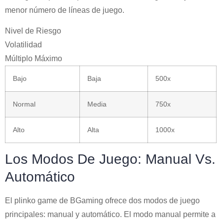
menor número de líneas de juego.
Nivel de Riesgo
Volatilidad
Múltiplo Máximo
Bajo
Baja
500x
Normal
Media
750x
Alto
Alta
1000x
Los Modos De Juego: Manual Vs.
Automático
El plinko game de BGaming ofrece dos modos de juego
principales: manual y automático. El modo manual permite a