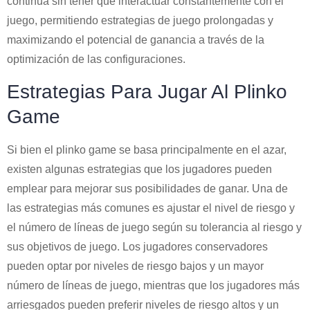
continua sin tener que interactuar constantemente con el
juego, permitiendo estrategias de juego prolongadas y
maximizando el potencial de ganancia a través de la
optimización de las configuraciones.
Estrategias Para Jugar Al Plinko
Game
Si bien el plinko game se basa principalmente en el azar,
existen algunas estrategias que los jugadores pueden
emplear para mejorar sus posibilidades de ganar. Una de
las estrategias más comunes es ajustar el nivel de riesgo y
el número de líneas de juego según su tolerancia al riesgo y
sus objetivos de juego. Los jugadores conservadores
pueden optar por niveles de riesgo bajos y un mayor
número de líneas de juego, mientras que los jugadores más
arriesgados pueden preferir niveles de riesgo altos y un