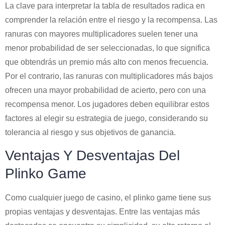
La clave para interpretar la tabla de resultados radica en
comprender la relación entre el riesgo y la recompensa. Las
ranuras con mayores multiplicadores suelen tener una
menor probabilidad de ser seleccionadas, lo que significa
que obtendrás un premio más alto con menos frecuencia.
Por el contrario, las ranuras con multiplicadores más bajos
ofrecen una mayor probabilidad de acierto, pero con una
recompensa menor. Los jugadores deben equilibrar estos
factores al elegir su estrategia de juego, considerando su
tolerancia al riesgo y sus objetivos de ganancia.
Ventajas Y Desventajas Del
Plinko Game
Como cualquier juego de casino, el plinko game tiene sus
propias ventajas y desventajas. Entre las ventajas más