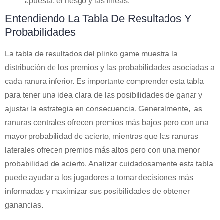
apuesta, el riesgo y las líneas.
Entendiendo La Tabla De Resultados Y
Probabilidades
La tabla de resultados del plinko game muestra la
distribución de los premios y las probabilidades asociadas a
cada ranura inferior. Es importante comprender esta tabla
para tener una idea clara de las posibilidades de ganar y
ajustar la estrategia en consecuencia. Generalmente, las
ranuras centrales ofrecen premios más bajos pero con una
mayor probabilidad de acierto, mientras que las ranuras
laterales ofrecen premios más altos pero con una menor
probabilidad de acierto. Analizar cuidadosamente esta tabla
puede ayudar a los jugadores a tomar decisiones más
informadas y maximizar sus posibilidades de obtener
ganancias.