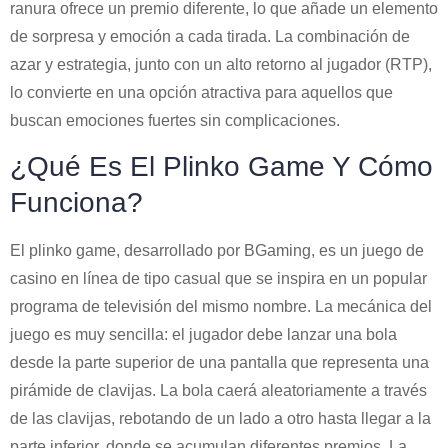
ranura ofrece un premio diferente, lo que añade un elemento
de sorpresa y emoción a cada tirada. La combinación de
azar y estrategia, junto con un alto retorno al jugador (RTP),
lo convierte en una opción atractiva para aquellos que
buscan emociones fuertes sin complicaciones.
¿Qué Es El Plinko Game Y Cómo
Funciona?
El plinko game, desarrollado por BGaming, es un juego de
casino en línea de tipo casual que se inspira en un popular
programa de televisión del mismo nombre. La mecánica del
juego es muy sencilla: el jugador debe lanzar una bola
desde la parte superior de una pantalla que representa una
pirámide de clavijas. La bola caerá aleatoriamente a través
de las clavijas, rebotando de un lado a otro hasta llegar a la
parte inferior, donde se acumulan diferentes premios. La